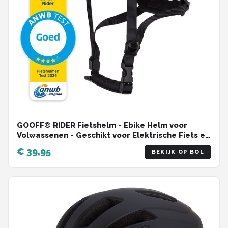
GOOFF® RIDER Fietshelm - Ebike Helm voor
Volwassenen - Geschikt voor Elektrische Fiets en
Racefiets - Dames en Heren - Zwart - L
€ 39,95
BEKIJK OP BOL