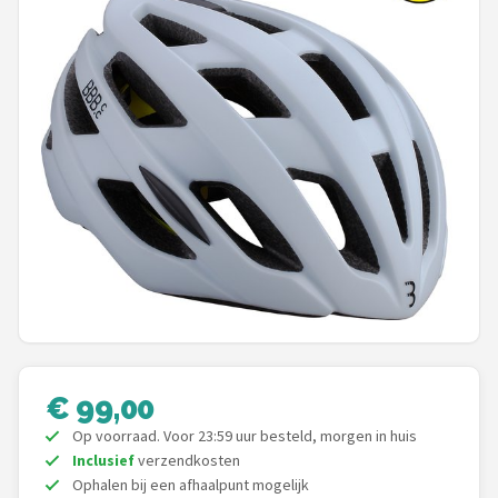
Mountainbikes
Shop
POPULAIRE MERKEN
Basil
Volare
ABUS
AXA
New Looxs
€ 99,00
Op voorraad. Voor 23:59 uur besteld, morgen in huis
BBB Cycling
Inclusief
verzendkosten
Ophalen bij een afhaalpunt mogelijk