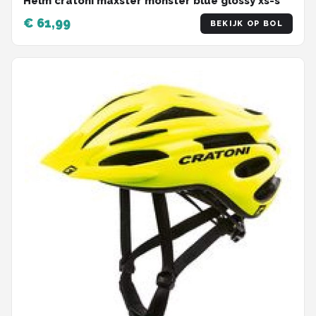
Helm cratoni maxster monster blue glossy xs-s
€ 61,99
BEKIJK OP BOL