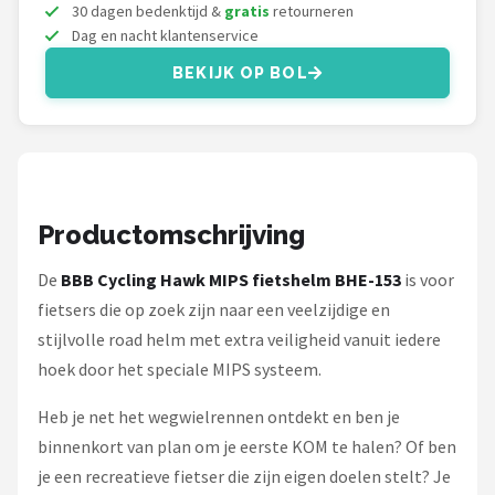
Schwalbe
30 dagen bedenktijd &
gratis
retourneren
Dag en nacht klantenservice
Voltano
BEKIJK OP BOL
Shimano
Cortina
Alle merken →
Productomschrijving
De
BBB Cycling Hawk MIPS fietshelm BHE-153
is voor
fietsers die op zoek zijn naar een veelzijdige en
stijlvolle road helm met extra veiligheid vanuit iedere
hoek door het speciale MIPS systeem.
Heb je net het wegwielrennen ontdekt en ben je
binnenkort van plan om je eerste KOM te halen? Of ben
je een recreatieve fietser die zijn eigen doelen stelt? Je