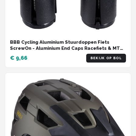
BBB Cycling Aluminium Stuurdoppen Fiets
ScrewOn - Aluminium End Caps Racefiets & MTB
- Voor ⌀ 18 - 22mm Sturen - 2 stuks - Zwart -
€ 9,66
BEKIJK OP BOL
BHT-97