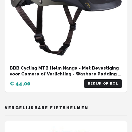
BBB Cycling MTB Helm Nanga - Met Bevestiging
voor Camera of Verlichting - Wasbare Padding -
Fietshelm Volwassenen: Heren & Dames - Mat
€ 44,00
BEKIJK OP BOL
Olijf Groen - L - BHE-54
VERGELIJKBARE FIETSHELMEN