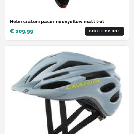
Helm cratoni pacer neonyellow matt l-xl
€ 109,99
BEKIJK OP BOL