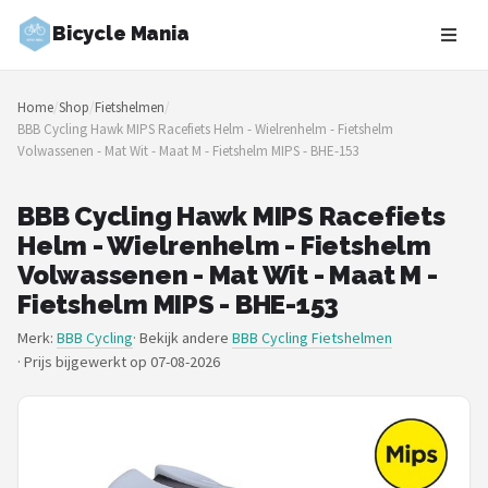
Bicycle Mania
Zoeken
Home
/
Shop
/
Fietshelmen
/
NAVIGATIE
BBB Cycling Hawk MIPS Racefiets Helm - Wielrenhelm - Fietshelm
Volwassenen - Mat Wit - Maat M - Fietshelm MIPS - BHE-153
Shop
Merken
BBB Cycling Hawk MIPS Racefiets
Helm - Wielrenhelm - Fietshelm
Blog
Volwassenen - Mat Wit - Maat M -
Fietshelm MIPS - BHE-153
Fietsroutes
Merk:
BBB Cycling
· Bekijk andere
BBB Cycling Fietshelmen
·
Prijs bijgewerkt op 07-08-2026
Kinderfietsen
Stadsfietsen
Elektrische fietsen