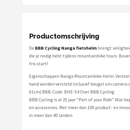
Schwalbe
Voltano
Shimano
Productomschrijving
Cortina
De
BBB Cycling Nanga fietshelm
brengt veilighei
die je nodig hebt tijdens mountainbike tours. Bove
Alle merken →
fris start!
Eigenschappen Nanga Mountainbike Helm: Verstelb
hand worden versteld Inclusief beugel om camera of
61cm) BBB-Code: BHE-54 Over BBB Cycling
BBB Cycling is al 25 jaar “Part of your Ride”. Wat
en accessoires. Met meer dan 100 product- en innova
in meer dan 40 landen.