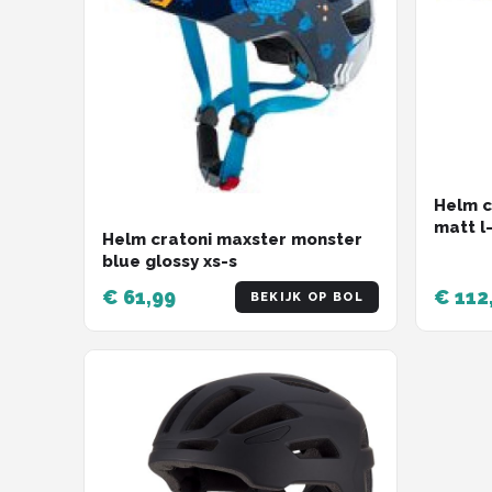
Helm c
matt l-
Helm cratoni maxster monster
blue glossy xs-s
€ 61,99
€ 112
BEKIJK OP BOL