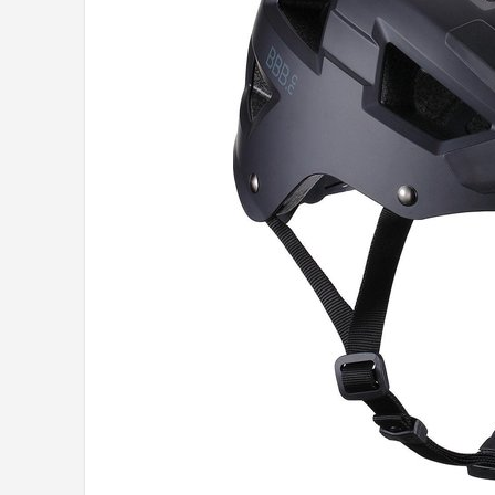
Mountainbikes
Shop
POPULAIRE MERKEN
Basil
Volare
ABUS
AXA
New Looxs
BBB Cycling