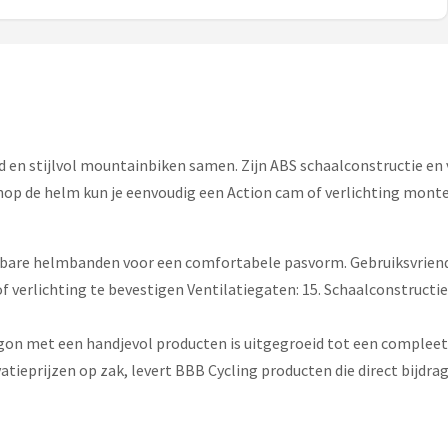
d en stijlvol mountainbiken samen. Zijn ABS schaalconstructie e
nop de helm kun je eenvoudig een Action cam of verlichting monter
are helmbanden voor een comfortabele pasvorm. Gebruiksvriende
 verlichting te bevestigen Ventilatiegaten: 15. Schaalconstructie
 begon met een handjevol producten is uitgegroeid tot een complee
tieprijzen op zak, levert BBB Cycling producten die direct bijdrag