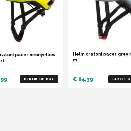
Helm cratoni pacer grey 
ratoni pacer neonyellow
m
xl
,99
€ 64,39
BEKIJK OP BOL
BEKIJK O