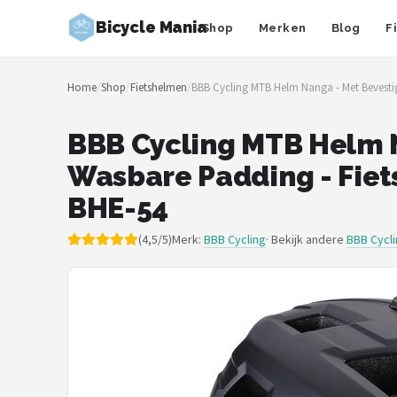
Bicycle Mania
Shop
Merken
Blog
F
Zoeken
Home
/
Shop
/
Fietshelmen
/
BBB Cycling MTB Helm Nanga - Met Bevestig
NAVIGATIE
Shop
BBB Cycling MTB Helm N
Wasbare Padding - Fiet
Merken
BHE-54
Blog
(4,5/5)
Merk:
BBB Cycling
· Bekijk andere
BBB Cycl
Fietsroutes
Kinderfietsen
Stadsfietsen
Elektrische fietsen