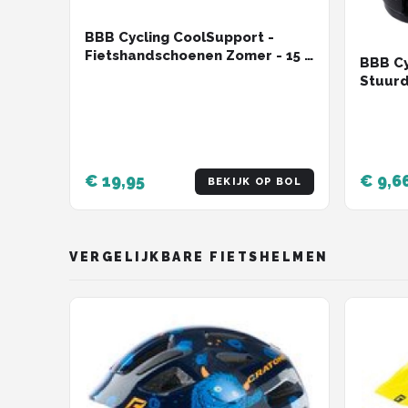
BBB Cycling CoolSupport -
Fietshandschoenen Zomer - 15 -
BBB Cy
25 °C - Medium Padding -
Stuurd
Antislip Handpalm - Unisex
Alumin
Wielrenhandschoenen - Wit
MTB - 
2 stuk
€ 19,95
€ 9,6
BEKIJK OP BOL
VERGELIJKBARE FIETSHELMEN