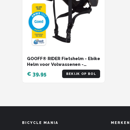
GOOFF® RIDER Fietshelm - Ebike
Helm voor Volwassenen -
Geschikt voor Elektrische Fiets
€ 39,95
BEKIJK OP BOL
en Racefiets - Dames en Heren -
Zwart - M
BICYCLE MANIA
MERKEN