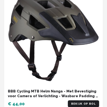
BBB Cycling MTB Helm Nanga - Met Bevestiging
voor Camera of Verlichting - Wasbare Padding -
Fietshelm Volwassenen: Heren & Dames - Mat
€ 44,00
BEKIJK OP BOL
Olijf Groen - L - BHE-54