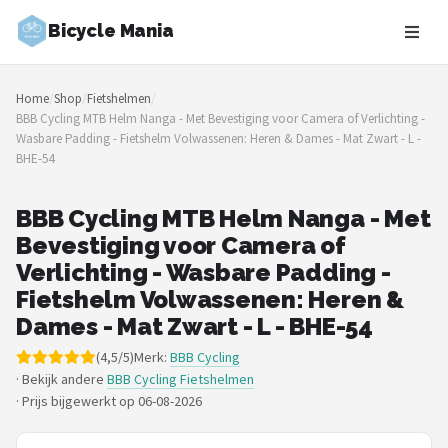
Bicycle Mania
Zoeken
Home
/
Shop
/
Fietshelmen
/
NAVIGATIE
BBB Cycling MTB Helm Nanga - Met Bevestiging voor Camera of Verlichting -
Wasbare Padding - Fietshelm Volwassenen: Heren & Dames - Mat Zwart - L -
Shop
BHE-54
Merken
BBB Cycling MTB Helm Nanga - Met
Bevestiging voor Camera of
Blog
Verlichting - Wasbare Padding -
Fietsroutes
Fietshelm Volwassenen: Heren &
Dames - Mat Zwart - L - BHE-54
Kinderfietsen
(4,5/5)
Merk:
BBB Cycling
· Bekijk andere
BBB Cycling Fietshelmen
Stadsfietsen
·
Prijs bijgewerkt op 06-08-2026
Elektrische fietsen