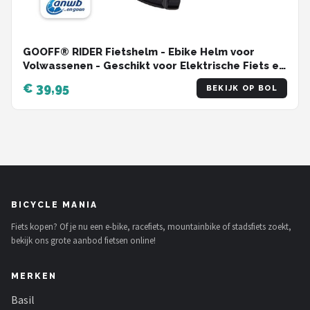
GOOFF® RIDER Fietshelm - Ebike Helm voor
Volwassenen - Geschikt voor Elektrische Fiets en
Racefiets - Dames en Heren - Zwart - M
€ 39,95
BEKIJK OP BOL
BICYCLE MANIA
Fiets kopen? Of je nu een e-bike, racefiets, mountainbike of stadsfiets zoekt,
bekijk ons grote aanbod fietsen online!
MERKEN
Basil