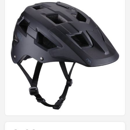
Mountainbikes
Shop
POPULAIRE MERKEN
Basil
Volare
ABUS
AXA
New Looxs
BBB Cycling