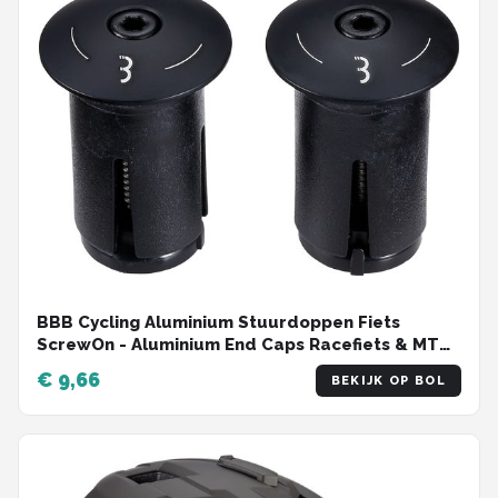
BBB Cycling Aluminium Stuurdoppen Fiets
ScrewOn - Aluminium End Caps Racefiets & MTB
- Voor ⌀ 18 - 22mm Sturen - 2 stuks - Zwart -
€ 9,66
BEKIJK OP BOL
BHT-97