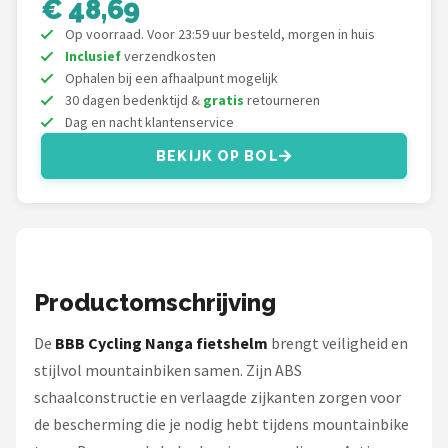
€ 48,69
Schwalbe
Op voorraad. Voor 23:59 uur besteld, morgen in huis
Voltano
Inclusief
verzendkosten
Ophalen bij een afhaalpunt mogelijk
30 dagen bedenktijd &
gratis
retourneren
Shimano
Dag en nacht klantenservice
Cortina
BEKIJK OP BOL
Alle merken →
Productomschrijving
De
BBB Cycling Nanga fietshelm
brengt veiligheid en
stijlvol mountainbiken samen. Zijn ABS
schaalconstructie en verlaagde zijkanten zorgen voor
de bescherming die je nodig hebt tijdens mountainbike