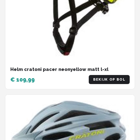
Helm cratoni pacer neonyellow matt l-xl
€ 109,99
BEKIJK OP BOL