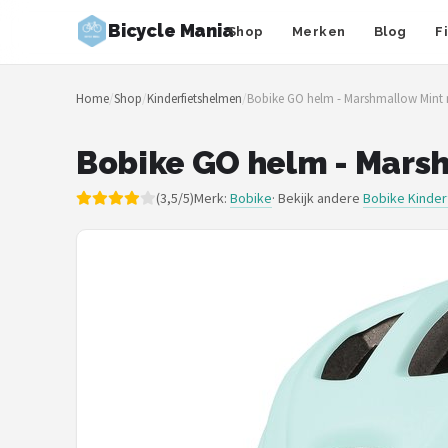
Bicycle Mania
Shop
Merken
Blog
F
Zoeken
Home
/
Shop
/
Kinderfietshelmen
/
Bobike GO helm - Marshmallow Mint 
NAVIGATIE
Shop
Bobike GO helm - Marsh
Merken
(3,5/5)
Merk:
Bobike
· Bekijk andere
Bobike Kinder
Blog
Fietsroutes
Kinderfietsen
Stadsfietsen
Elektrische fietsen