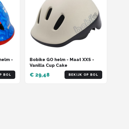
helm -
Bobike GO helm - Maat XXS -
Vanilla Cup Cake
€ 29,48
P BOL
BEKIJK OP BOL