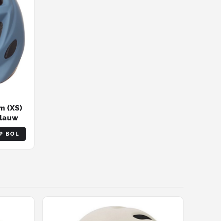
m (XS)
Blauw
P BOL