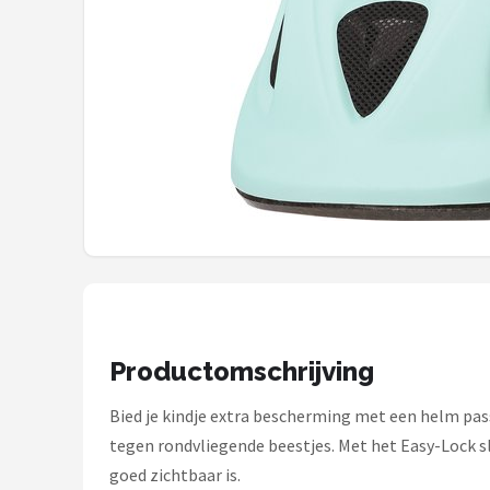
Mountainbikes
Shop
POPULAIRE MERKEN
Basil
Volare
ABUS
AXA
Productomschrijving
New Looxs
Bied je kindje extra bescherming met een helm pas
BBB Cycling
tegen rondvliegende beestjes. Met het Easy-Lock sl
goed zichtbaar is.