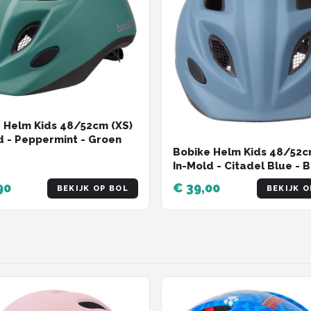
 Helm Kids 48/52cm (XS)
d - Peppermint - Groen
Bobike Helm Kids 48/52c
In-Mold - Citadel Blue - 
90
€ 39,00
BEKIJK OP BOL
BEKIJK O