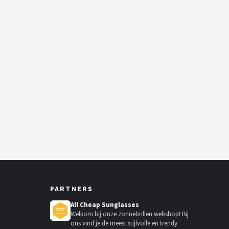
PARTNERS
All Cheap Sunglasses
Welkom bij onze zonnebrillen webshop! Bij
ons vind je de meest stijlvolle en trendy