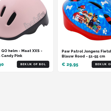
 GO helm - Maat XXS -
Paw Patrol Jongens Fiets
 Candy Pink
Blauw Rood - 51-55 cm
90
€ 29,95
BEKIJK OP BOL
BEKIJK O