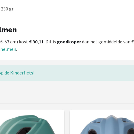
 230 gr
elmen
46-53 cm) kost
€ 30,11
. Dit is
goedkoper
dan het gemiddelde van €
tshelmen
.
op de Kinderfiets!