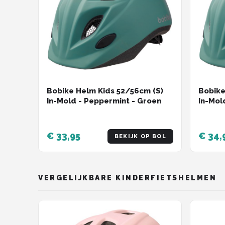
Bobike Helm Kids 52/56cm (S)
Bobike
In-Mold - Peppermint - Groen
In-Mol
€ 33,95
€ 34,
BEKIJK OP BOL
VERGELIJKBARE KINDERFIETSHELMEN