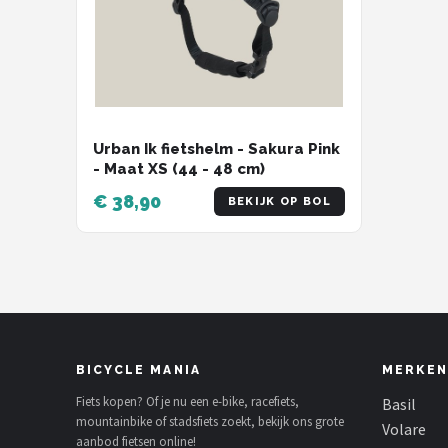
Urban Ik fietshelm - Sakura Pink
- Maat XS (44 - 48 cm)
€ 38,90
BEKIJK OP BOL
BICYCLE MANIA
MERKEN
Fiets kopen? Of je nu een e-bike, racefiets,
Basil
mountainbike of stadsfiets zoekt, bekijk ons grote
Volare
aanbod fietsen online!