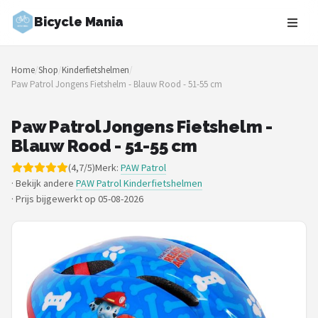
Bicycle Mania
Zoeken
Home
/
Shop
/
Kinderfietshelmen
/
NAVIGATIE
Paw Patrol Jongens Fietshelm - Blauw Rood - 51-55 cm
Shop
Paw Patrol Jongens Fietshelm -
Merken
Blauw Rood - 51-55 cm
(4,7/5)
Merk:
PAW Patrol
Blog
· Bekijk andere
PAW Patrol Kinderfietshelmen
·
Prijs bijgewerkt op 05-08-2026
Fietsroutes
Kinderfietsen
Stadsfietsen
Elektrische fietsen