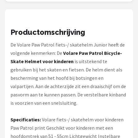
Schwalbe
Voltano
Productomschrijving
Shimano
De Volare Paw Patrol fiets-/ skatehelm Junior heeft de
Cortina
volgende kenmerken: De
Volare Paw Patrol Bicycle-
Skate Helmet voor kinderen
is uitstekend te
Alle merken →
gebruiken bij het skaten en fietsen. De helm dient als
bescherming van het hoofd bij botsingen en
valpartijen. Aan de achterzijde zit een draaischijf om de
pasvorm aan te kunnen passen. De verstelbare kinband
is voorzien van een snelsluiting.
Specificaties:
Volare fiets-/ skatehelm voor kinderen
Paw Patrol print Geschikt voor kinderen met een
hoofdomtrek van 51 - 55cm Lichtgewicht Instelbare