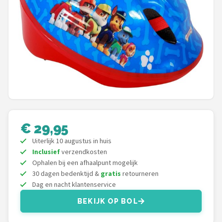
Mountainbikes
Shop
POPULAIRE MERKEN
Basil
Volare
€ 29,95
ABUS
Uiterlijk 10 augustus in huis
Inclusief
verzendkosten
AXA
Ophalen bij een afhaalpunt mogelijk
30 dagen bedenktijd &
gratis
retourneren
New Looxs
Dag en nacht klantenservice
BBB Cycling
BEKIJK OP BOL