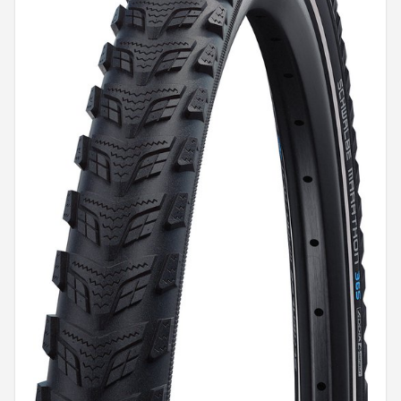
Mountainbikes
Shop
POPULAIRE MERKEN
Basil
Volare
ABUS
AXA
New Looxs
BBB Cycling