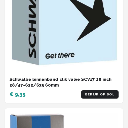
Schwalbe binnenband clik valve SCV17 28 inch
28/47-622/635 60mm
€ 9,35
BEKIJK OP BOL