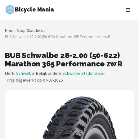
Bicycle Mania
Zoeken
Home
/
Shop
/
Stadsfietsen
/
NAVIGATIE
BUB Schwalbe 28-2.00 (50-622) Marathon 365 Performance zw R
Shop
BUB Schwalbe 28-2.00 (50-622)
Merken
Marathon 365 Performance zw R
Merk:
Schwalbe
· Bekijk andere
Schwalbe Stadsfietsen
Blog
·
Prijs bijgewerkt op 07-08-2026
Fietsroutes
Kinderfietsen
Stadsfietsen
Elektrische fietsen