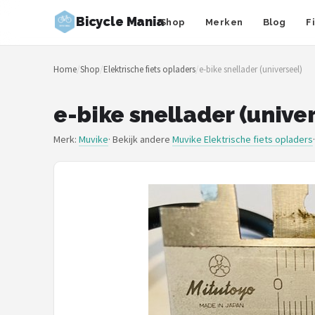
Bicycle Mania
Shop
Merken
Blog
F
Zoeken
Home
/
Shop
/
Elektrische fiets opladers
/
e-bike snellader (universeel)
NAVIGATIE
Shop
e-bike snellader (unive
Merken
Merk:
Muvike
· Bekijk andere
Muvike Elektrische fiets opladers
Blog
Fietsroutes
Kinderfietsen
Stadsfietsen
Elektrische fietsen