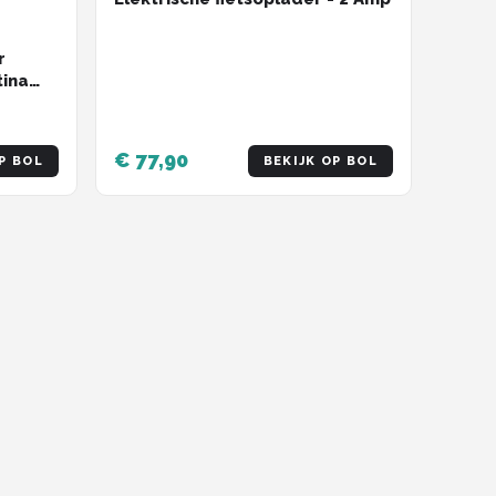
r
tina
 36V -
€ 77,90
P BOL
BEKIJK OP BOL