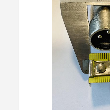
Mountainbikes
Shop
POPULAIRE MERKEN
Basil
Volare
ABUS
AXA
New Looxs
BBB Cycling