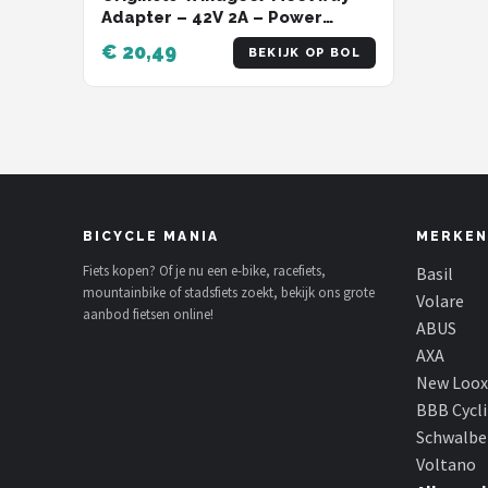
Adapter – 42V 2A – Power
Charger
€ 20,49
BEKIJK OP BOL
BICYCLE MANIA
MERKEN
Fiets kopen? Of je nu een e-bike, racefiets,
Basil
mountainbike of stadsfiets zoekt, bekijk ons grote
Volare
aanbod fietsen online!
ABUS
AXA
New Loox
BBB Cycl
Schwalbe
Voltano