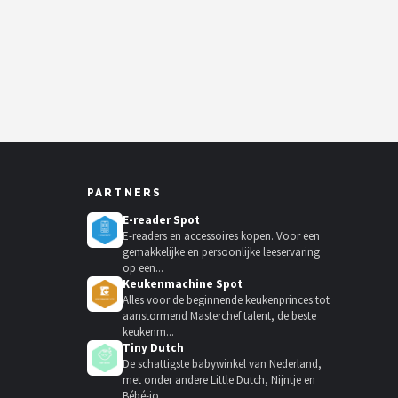
PARTNERS
E-reader Spot
E-readers en accessoires kopen. Voor een
gemakkelijke en persoonlijke leeservaring
op een...
Keukenmachine Spot
Alles voor de beginnende keukenprinces tot
aanstormend Masterchef talent, de beste
keukenm...
Tiny Dutch
De schattigste babywinkel van Nederland,
met onder andere Little Dutch, Nijntje en
Bébé-jo...