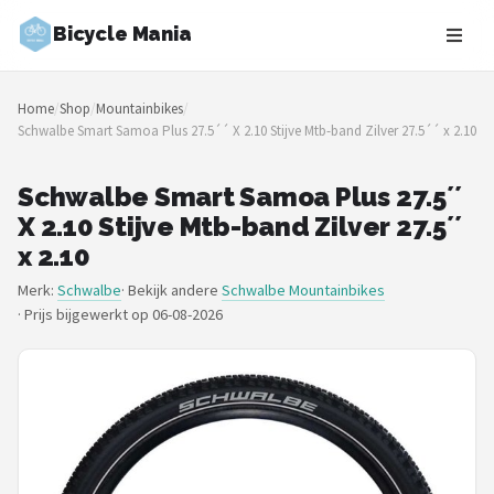
Bicycle Mania
Zoeken
Home
/
Shop
/
Mountainbikes
/
NAVIGATIE
Schwalbe Smart Samoa Plus 27.5´´ X 2.10 Stijve Mtb-band Zilver 27.5´´ x 2.10
Shop
Schwalbe Smart Samoa Plus 27.5´´
Merken
X 2.10 Stijve Mtb-band Zilver 27.5´´
x 2.10
Blog
Merk:
Schwalbe
· Bekijk andere
Schwalbe Mountainbikes
·
Prijs bijgewerkt op 06-08-2026
Fietsroutes
Kinderfietsen
Stadsfietsen
Elektrische fietsen