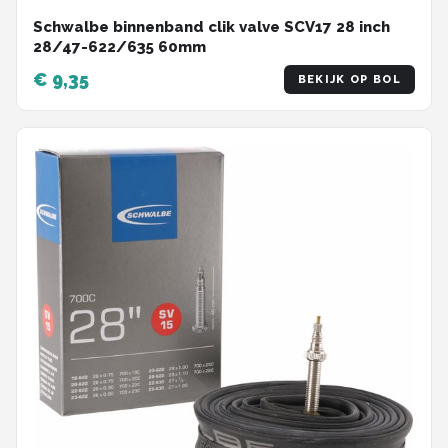
Schwalbe binnenband clik valve SCV17 28 inch
28/47-622/635 60mm
€ 9,35
BEKIJK OP BOL