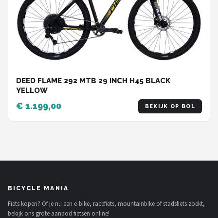
DEED FLAME 292 MTB 29 INCH H45 BLACK
YELLOW
€ 1.199,00
BEKIJK OP BOL
BICYCLE MANIA
Fiets kopen? Of je nu een e-bike, racefiets, mountainbike of stadsfiets zoekt,
bekijk ons grote aanbod fietsen online!