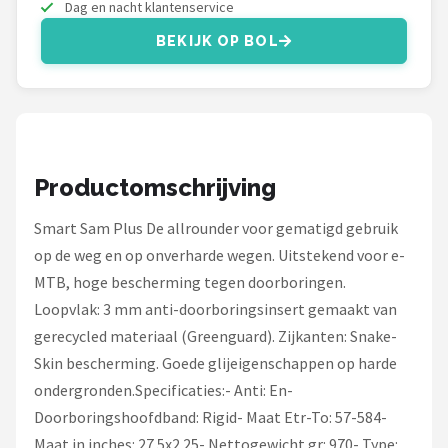
Schwalbe
Dag en nacht klantenservice
BEKIJK OP BOL
Voltano
Shimano
Cortina
Productomschrijving
Alle merken →
Smart Sam Plus De allrounder voor gematigd gebruik
op de weg en op onverharde wegen. Uitstekend voor e-
MTB, hoge bescherming tegen doorboringen.
Loopvlak: 3 mm anti-doorboringsinsert gemaakt van
gerecycled materiaal (Greenguard). Zijkanten: Snake-
Skin bescherming. Goede glijeigenschappen op harde
ondergronden.Specificaties:- Anti: En-
Doorboringshoofdband: Rigid- Maat Etr-To: 57-584-
Maat in inches: 27.5x2.25- Nettogewicht gr: 970- Type: