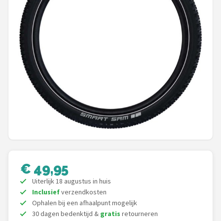
Mountainbikes
Shop
POPULAIRE MERKEN
Basil
Volare
ABUS
AXA
€ 49,95
New Looxs
Uiterlijk 18 augustus in huis
Inclusief
verzendkosten
BBB Cycling
Ophalen bij een afhaalpunt mogelijk
30 dagen bedenktijd &
gratis
retourneren