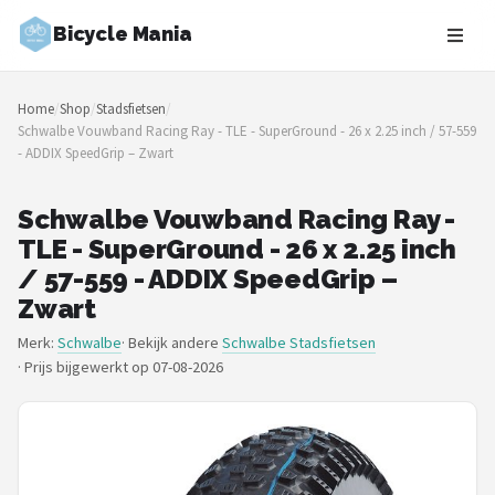
Bicycle Mania
Zoeken
Home
/
Shop
/
Stadsfietsen
/
NAVIGATIE
Schwalbe Vouwband Racing Ray - TLE - SuperGround - 26 x 2.25 inch / 57-559
- ADDIX SpeedGrip – Zwart
Shop
Merken
Schwalbe Vouwband Racing Ray -
TLE - SuperGround - 26 x 2.25 inch
Blog
/ 57-559 - ADDIX SpeedGrip –
Zwart
Fietsroutes
Merk:
Schwalbe
· Bekijk andere
Schwalbe Stadsfietsen
·
Prijs bijgewerkt op 07-08-2026
Kinderfietsen
Stadsfietsen
Elektrische fietsen