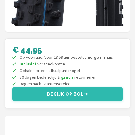
Schwalbe
Voltano
Shimano
Cortina
€ 44,95
Op voorraad. Voor 23:59 uur besteld, morgen in huis
Alle merken →
Inclusief
verzendkosten
Ophalen bij een afhaalpunt mogelijk
30 dagen bedenktijd &
gratis
retourneren
Dag en nacht klantenservice
BEKIJK OP BOL