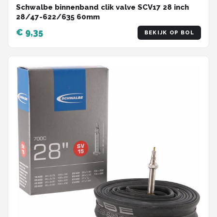
Schwalbe binnenband clik valve SCV17 28 inch
28/47-622/635 60mm
€ 9,35
BEKIJK OP BOL