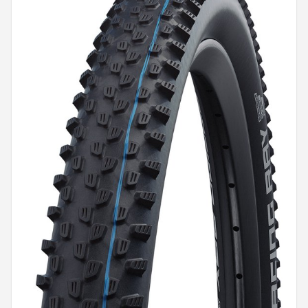
Mountainbikes
Shop
POPULAIRE MERKEN
Basil
Volare
ABUS
AXA
New Looxs
BBB Cycling