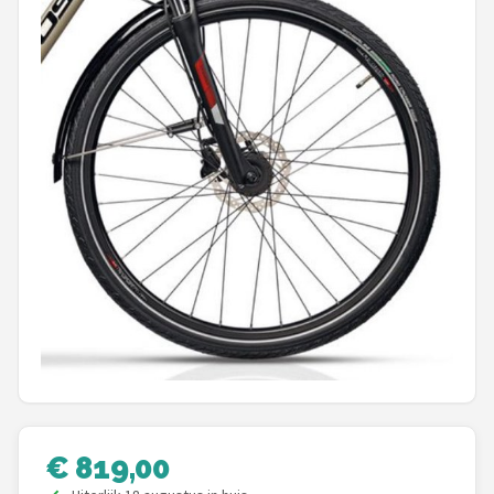
Mountainbikes
Shop
POPULAIRE MERKEN
Basil
Volare
ABUS
AXA
New Looxs
BBB Cycling
€ 819,00