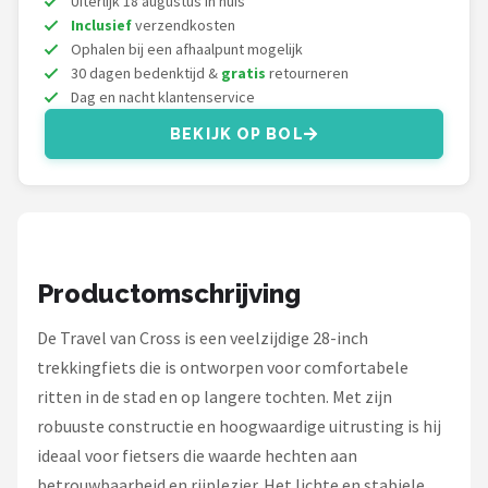
Uiterlijk 18 augustus in huis
Schwalbe
Inclusief
verzendkosten
Ophalen bij een afhaalpunt mogelijk
Voltano
30 dagen bedenktijd &
gratis
retourneren
Dag en nacht klantenservice
Shimano
BEKIJK OP BOL
Cortina
Alle merken →
Productomschrijving
De Travel van Cross is een veelzijdige 28-inch
trekkingfiets die is ontworpen voor comfortabele
ritten in de stad en op langere tochten. Met zijn
robuuste constructie en hoogwaardige uitrusting is hij
ideaal voor fietsers die waarde hechten aan
betrouwbaarheid en rijplezier. Het lichte en stabiele