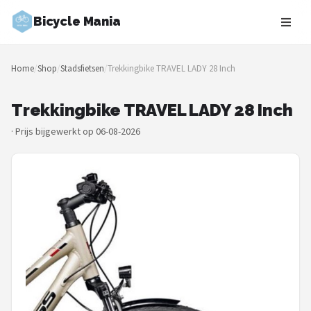
Bicycle Mania
Zoeken
Home
/
Shop
/
Stadsfietsen
/
Trekkingbike TRAVEL LADY 28 Inch
NAVIGATIE
Shop
Trekkingbike TRAVEL LADY 28 Inch
·
Prijs bijgewerkt op 06-08-2026
Merken
Blog
Fietsroutes
Kinderfietsen
Stadsfietsen
Elektrische fietsen