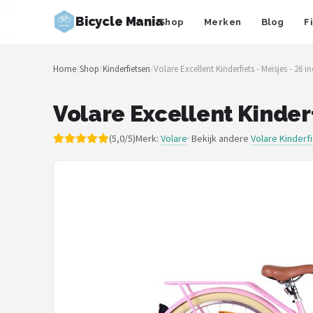
Bicycle Mania
Shop
Merken
Blog
F
Zoeken
Home
/
Shop
/
Kinderfietsen
/
Volare Excellent Kinderfiets - Meisjes - 26 i
NAVIGATIE
Shop
Volare Excellent Kinderf
Merken
(5,0/5)
Merk:
Volare
· Bekijk andere
Volare Kinderf
Blog
Fietsroutes
Kinderfietsen
Stadsfietsen
Elektrische fietsen