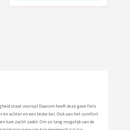
ligheid staat voorop! Daarom heeft deze gave fiets
r en achter en een leuke bel. Ook aan het comfort
een luxe zacht zadel. Om zo lang mogelijk van de
w kind nog jaren van kan genieten!\r\n\r\n