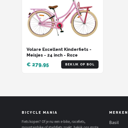
Volare Excellent Kinderfiets -
Meisjes - 24 inch - Roze
€ 279,95
BEKIJK OP BOL
BICYCLE MANIA
MERKEN
Fiets kopen? Of je nu een e-bike, racefiets,
Basil
mountainbike of stadsfiets zoekt, bekijk ons grote