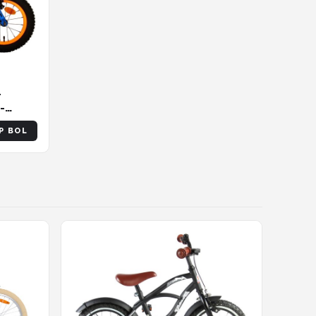
-
-
P BOL