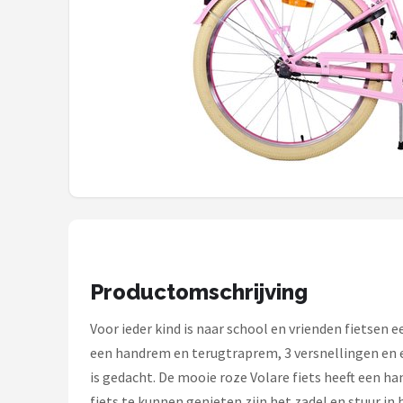
Mountainbikes
Shop
POPULAIRE MERKEN
Basil
Volare
ABUS
AXA
Productomschrijving
New Looxs
Voor ieder kind is naar school en vrienden fietsen 
een handrem en terugtraprem, 3 versnellingen en e
BBB Cycling
is gedacht. De mooie roze Volare fiets heeft een h
fiets te kunnen genieten zijn het zadel en stuur in