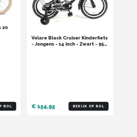
s 20
Volare Black Cruiser Kinderfiets
- Jongens - 14 inch - Zwart - 95%
afgemonteerd
€ 154,95
P BOL
BEKIJK OP BOL