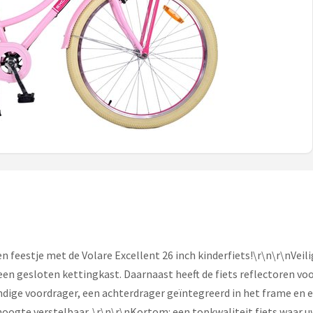
een feestje met de Volare Excellent 26 inch kinderfiets!\r\n\r\nVei
en gesloten kettingkast. Daarnaast heeft de fiets reflectoren voo
andige voordrager, een achterdrager geïntegreerd in het frame en 
 hoogte verstelbaar. \r\n\r\nKortom: een topkwaliteit fiets waar u