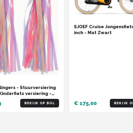
SJOEF Cruise Jongensfiet
inch - Mat Zwart
lingers - Stuurversiering
Kinderfiets versiering -
t Streamers - Paars roze
9
€ 175,00
BEKIJK OP BOL
BEKIJK O
- 2 Stuks