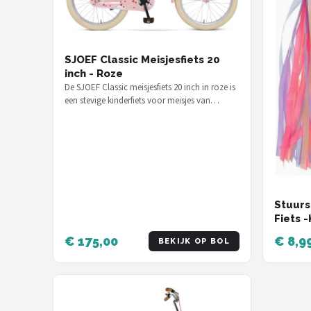
SJOEF Classic Meisjesfiets 20
inch - Roze
De SJOEF Classic meisjesfiets 20 inch in roze is
een stevige kinderfiets voor meisjes van
ongeveer 6 tot 9 jaar, voor €…
Stuurs
Fiets -
Handva
€ 175,00
€ 8,9
BEKIJK OP BOL
blauw 