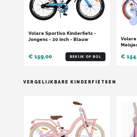
Volare Sportivo Kinderfiets -
Volare
Jongens - 20 inch - Blauw
Meisje
- Twe
€ 159,00
€ 154
BEKIJK OP BOL
VERGELIJKBARE KINDERFIETSEN