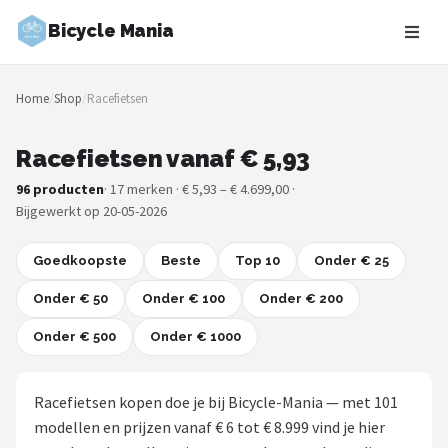
Bicycle Mania
Zoeken
Home
/
Shop
/
Racefietsen
NAVIGATIE
Shop
Racefietsen vanaf € 5,93
96 producten
· 17 merken · € 5,93 – € 4.699,00 ·
Merken
Bijgewerkt op 20-05-2026
Blog
Goedkoopste
Beste
Top 10
Onder € 25
Fietsroutes
Onder € 50
Onder € 100
Onder € 200
Onder € 500
Kinderfietsen
Onder € 1000
Stadsfietsen
Racefietsen kopen doe je bij Bicycle-Mania — met 101
modellen en prijzen vanaf € 6 tot € 8.999 vind je hier
Elektrische fietsen