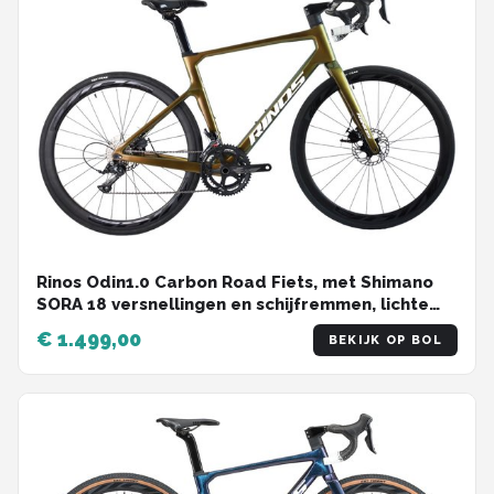
Rinos Odin1.0 Carbon Road Fiets, met Shimano
SORA 18 versnellingen en schijfremmen, lichte
fiets voor dames en heren, 700 x 40C, Kameleon
€ 1.499,00
BEKIJK OP BOL
Goud & Groent 56