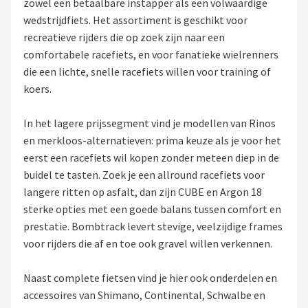
zowel een betaalbare instapper als een volwaardige
wedstrijdfiets. Het assortiment is geschikt voor
Mountainbikes
recreatieve rijders die op zoek zijn naar een
comfortabele racefiets, en voor fanatieke wielrenners
Shop
die een lichte, snelle racefiets willen voor training of
POPULAIRE MERKEN
koers.
Basil
In het lagere prijssegment vind je modellen van Rinos
en merkloos-alternatieven: prima keuze als je voor het
Volare
eerst een racefiets wil kopen zonder meteen diep in de
buidel te tasten. Zoek je een allround racefiets voor
ABUS
langere ritten op asfalt, dan zijn CUBE en Argon 18
sterke opties met een goede balans tussen comfort en
AXA
prestatie. Bombtrack levert stevige, veelzijdige frames
voor rijders die af en toe ook gravel willen verkennen.
New Looxs
Naast complete fietsen vind je hier ook onderdelen en
BBB Cycling
accessoires van Shimano, Continental, Schwalbe en