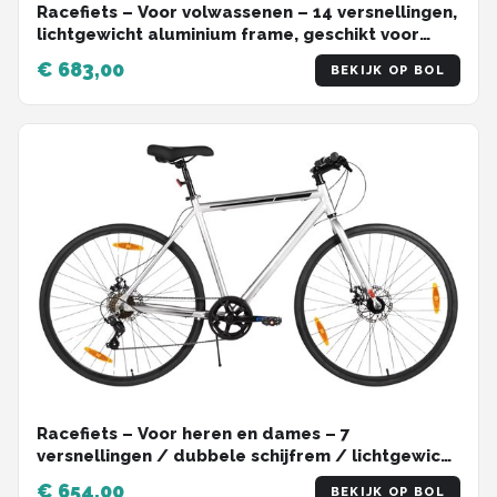
Racefiets – Voor volwassenen – 14 versnellingen,
lichtgewicht aluminium frame, geschikt voor
stadswoon-werkverkeer en fitness – Zilver, M,
€ 683,00
BEKIJK OP BOL
700c
Racefiets – Voor heren en dames – 7
versnellingen / dubbele schijfrem / lichtgewicht
frame – Aluminium / Zilver / Maat L (71 cm)
€ 654,00
BEKIJK OP BOL