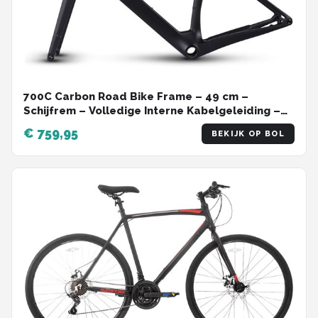
700C Carbon Road Bike Frame – 49 cm –
Schijfrem – Volledige Interne Kabelgeleiding –
Inclusief Carbon Vork, Zadelpen, Doorlopende As
€ 759,95
BEKIJK OP BOL
en Geïntegreerd Stuur – Voor BB86 Bracket &
142×12 mm Achteras