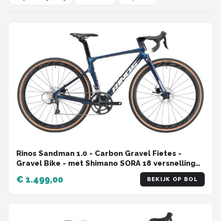
Rinos Sandman 1.0 - Carbon Gravel Fietes -
Gravel Bike - met Shimano SORA 18 versnellingen
en schijfremmen - lichte fiets voor dames en
€ 1.499,00
BEKIJK OP BOL
heren - 700 x 40C - Kameleon Blauw-Paars 50