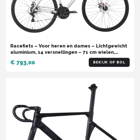
Racefiets – Voor heren en dames – Lichtgewicht
aluminium, 14 versnellingen – 71 cm wielen,
zilver, maat M, geschikt voor stadswoon-
€ 793,00
BEKIJK OP BOL
werkverkeer en fitness