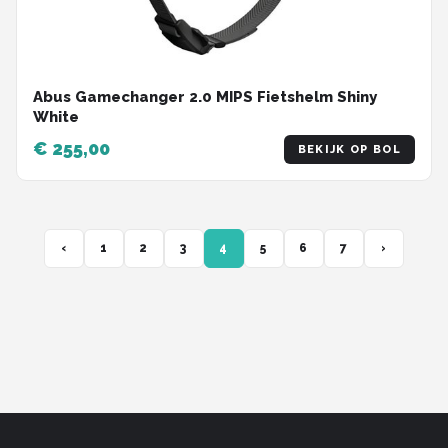
Abus Gamechanger 2.0 MIPS Fietshelm Shiny
White
€ 255,00
BEKIJK OP BOL
‹
1
2
3
4
5
6
7
›