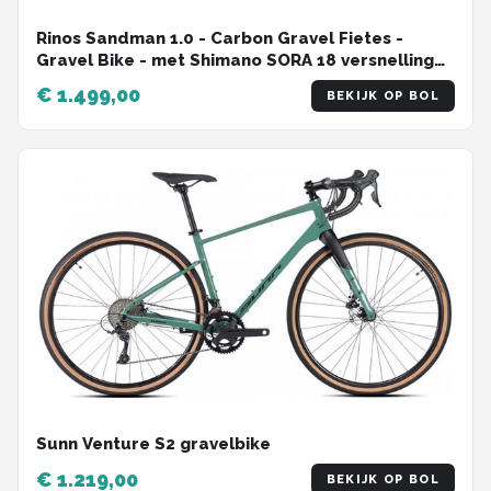
Rinos Sandman 1.0 - Carbon Gravel Fietes -
Gravel Bike - met Shimano SORA 18 versnellingen
en schijfremmen - lichte fiets voor dames en
€ 1.499,00
BEKIJK OP BOL
heren - 700 x 40C - Kameleon Goud Groen S-52
Sunn Venture S2 gravelbike
€ 1.219,00
BEKIJK OP BOL