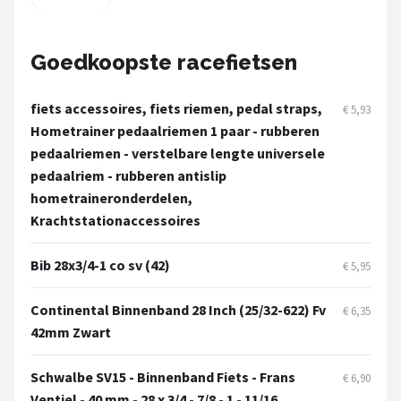
Goedkoopste racefietsen
fiets accessoires, fiets riemen, pedal straps,
€ 5,93
Hometrainer pedaalriemen 1 paar - rubberen
pedaalriemen - verstelbare lengte universele
pedaalriem - rubberen antislip
hometraineronderdelen,
Krachtstationaccessoires
Bib 28x3/4-1 co sv (42)
€ 5,95
Continental Binnenband 28 Inch (25/32-622) Fv
€ 6,35
42mm Zwart
Schwalbe SV15 - Binnenband Fiets - Frans
€ 6,90
Ventiel - 40 mm - 28 x 3/4 - 7/8 - 1 - 11/16