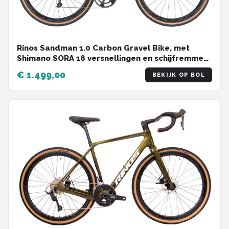
Rinos Sandman 1.0 Carbon Gravel Bike, met
Shimano SORA 18 versnellingen en schijfremmen,
lichte fiets voor dames en heren, 700 x 40C,
€ 1.499,00
BEKIJK OP BOL
Kameleon Goud & Groent 58