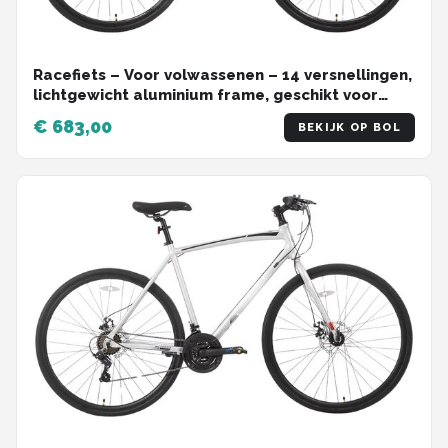
Racefiets – Voor volwassenen – 14 versnellingen,
lichtgewicht aluminium frame, geschikt voor
stadswoon-werkverkeer en fitness – Zwart, M,
€ 683,00
BEKIJK OP BOL
700c