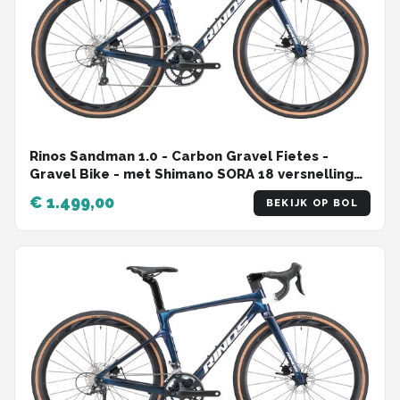
Rinos Sandman 1.0 - Carbon Gravel Fietes -
Gravel Bike - met Shimano SORA 18 versnellingen
en schijfremmen - lichte fiets voor dames en
€ 1.499,00
BEKIJK OP BOL
heren - 700 x 40C - Kameleon Blauw-Paars 56