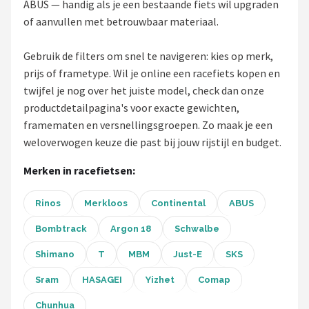
ABUS — handig als je een bestaande fiets wil upgraden
Schwalbe
of aanvullen met betrouwbaar materiaal.
Voltano
Gebruik de filters om snel te navigeren: kies op merk,
Shimano
prijs of frametype. Wil je online een racefiets kopen en
twijfel je nog over het juiste model, check dan onze
Cortina
productdetailpagina's voor exacte gewichten,
framematen en versnellingsgroepen. Zo maak je een
Alle merken →
weloverwogen keuze die past bij jouw rijstijl en budget.
Merken in racefietsen:
Rinos
Merkloos
Continental
ABUS
Bombtrack
Argon 18
Schwalbe
Shimano
T
MBM
Just-E
SKS
Sram
HASAGEI
Yizhet
Comap
Chunhua