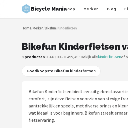
Bicycle Mania
Shop
Merken
Blog
F
Zoeken
Home
/
Merken
/
Bikefun
/
Kinderfietsen
NAVIGATIE
Shop
Bikefun Kinderfietsen v
Merken
kinderfietsen
3 producten
· € 449,00 – € 495,49 · Bekijk alle
of 
Blog
Goedkoopste Bikefun kinderfietsen
Fietsroutes
Bikefun Kinderfietsen biedt een uitgebreid assorti
Kinderfietsen
comfort, zijn deze fietsen voorzien van stevige f
aantrekkelijk en speels, met diverse prints en kleu
Stadsfietsen
wat ideaal is voor beginners. Bikefun streeft ernaa
fietservaring.
Elektrische fietsen