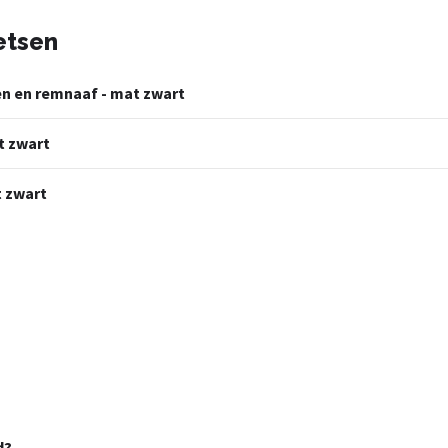
etsen
en en remnaaf - mat zwart
t zwart
t zwart
d?