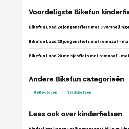
Voordeligste Bikefun kinderfi
Mountainbikes
Shop
Bikefun Load 24 jongensfiets met 3 versnelling
POPULAIRE MERKEN
Bikefun Load 20 jongensfiets met remnaaf - ma
Basil
Bikefun Load 20 meisjesfiets met remnaaf - ma
Volare
ABUS
Andere Bikefun categorieën
AXA
Reflectoren
Stadsfietsen
New Looxs
Lees ook over kinderfietsen
BBB Cycling
Kinderfiets kopen: welke maat past bij jouw kin