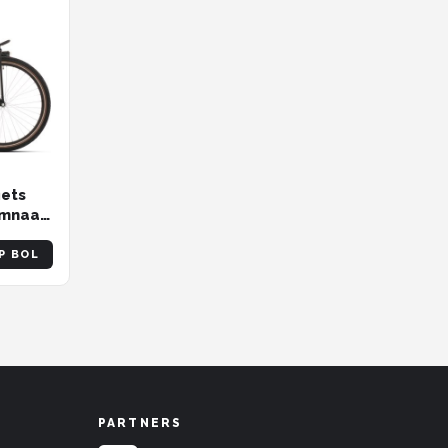
iets
emnaaf
P BOL
PARTNERS