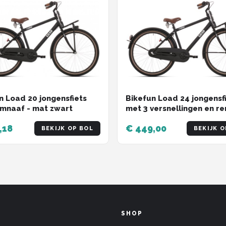
Bikefun Load 24 jongensf
n Load 20 jongensfiets
met 3 versnellingen en r
mnaaf - mat zwart
- mat zwart
,18
€ 449,00
BEKIJK OP BOL
BEKIJK O
SHOP