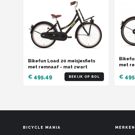
Bikefu
Bikefun Load 20 meisjesfiets
met re
met remnaaf - mat zwart
€ 495,49
€ 495
BEKIJK OP BOL
BICYCLE MANIA
MERKEN