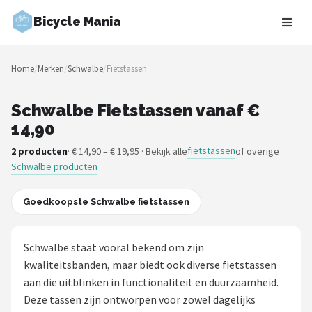
Bicycle Mania
Zoeken
Home
/
Merken
/
Schwalbe
/
Fietstassen
NAVIGATIE
Shop
Schwalbe Fietstassen vanaf €
14,90
Merken
fietstassen
2 producten
· € 14,90 – € 19,95 · Bekijk alle
of overige
Schwalbe producten
Blog
Fietsroutes
Goedkoopste Schwalbe fietstassen
Kinderfietsen
Schwalbe staat vooral bekend om zijn
kwaliteitsbanden, maar biedt ook diverse fietstassen
Stadsfietsen
aan die uitblinken in functionaliteit en duurzaamheid.
Deze tassen zijn ontworpen voor zowel dagelijks
Elektrische fietsen