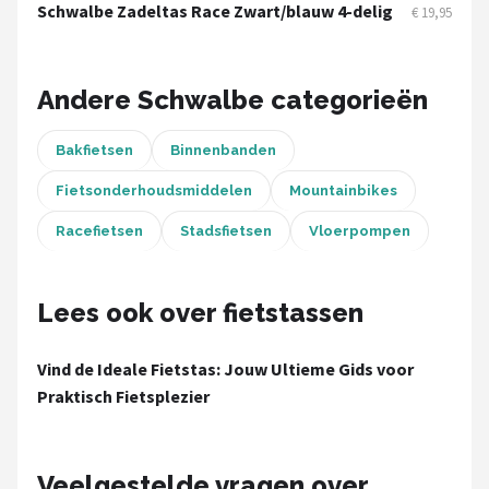
Schwalbe
Schwalbe Zadeltas Race Zwart/blauw 4-delig
€ 19,95
Voltano
Andere Schwalbe categorieën
Shimano
Bakfietsen
Binnenbanden
Cortina
Fietsonderhoudsmiddelen
Mountainbikes
Alle merken →
Racefietsen
Stadsfietsen
Vloerpompen
Lees ook over fietstassen
Vind de Ideale Fietstas: Jouw Ultieme Gids voor
Praktisch Fietsplezier
Veelgestelde vragen over