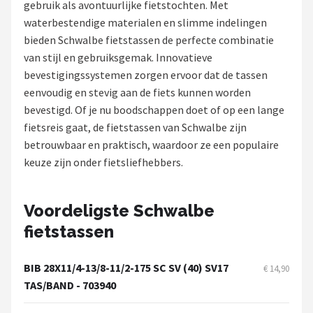
gebruik als avontuurlijke fietstochten. Met
waterbestendige materialen en slimme indelingen
Mountainbikes
bieden Schwalbe fietstassen de perfecte combinatie
van stijl en gebruiksgemak. Innovatieve
Shop
bevestigingssystemen zorgen ervoor dat de tassen
POPULAIRE MERKEN
eenvoudig en stevig aan de fiets kunnen worden
bevestigd. Of je nu boodschappen doet of op een lange
Basil
fietsreis gaat, de fietstassen van Schwalbe zijn
betrouwbaar en praktisch, waardoor ze een populaire
Volare
keuze zijn onder fietsliefhebbers.
ABUS
Voordeligste Schwalbe
AXA
fietstassen
New Looxs
BIB 28X11/4-13/8-11/2-175 SC SV (40) SV17
€ 14,90
BBB Cycling
TAS/BAND - 703940