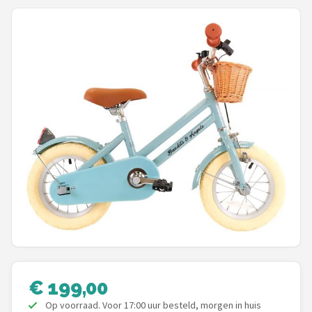
Mountainbikes
Shop
POPULAIRE MERKEN
Basil
Volare
ABUS
AXA
New Looxs
BBB Cycling
€ 199,00
Op voorraad. Voor 17:00 uur besteld, morgen in huis