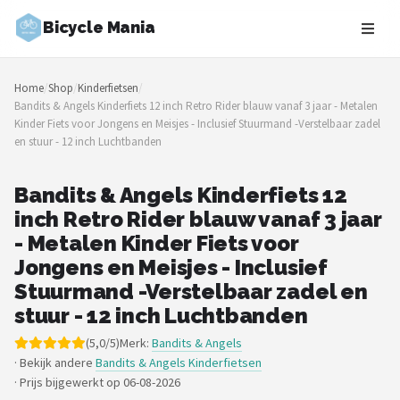
Bicycle Mania
Zoeken
Home
/
Shop
/
Kinderfietsen
/
NAVIGATIE
Bandits & Angels Kinderfiets 12 inch Retro Rider blauw vanaf 3 jaar - Metalen
Kinder Fiets voor Jongens en Meisjes - Inclusief Stuurmand -Verstelbaar zadel
Shop
en stuur - 12 inch Luchtbanden
Merken
Bandits & Angels Kinderfiets 12
inch Retro Rider blauw vanaf 3 jaar
Blog
- Metalen Kinder Fiets voor
Fietsroutes
Jongens en Meisjes - Inclusief
Stuurmand -Verstelbaar zadel en
Kinderfietsen
stuur - 12 inch Luchtbanden
(5,0/5)
Merk:
Bandits & Angels
Stadsfietsen
· Bekijk andere
Bandits & Angels Kinderfietsen
·
Prijs bijgewerkt op 06-08-2026
Elektrische fietsen