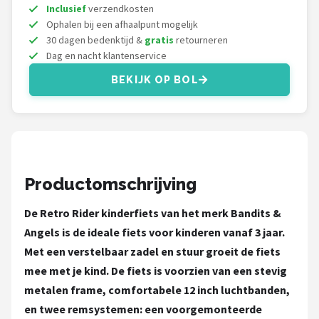
Schwalbe
Inclusief
verzendkosten
Ophalen bij een afhaalpunt mogelijk
Voltano
30 dagen bedenktijd &
gratis
retourneren
Dag en nacht klantenservice
Shimano
BEKIJK OP BOL
Cortina
Alle merken →
Productomschrijving
De Retro Rider kinderfiets van het merk Bandits &
Angels is de ideale fiets voor kinderen vanaf 3 jaar.
Met een verstelbaar zadel en stuur groeit de fiets
mee met je kind. De fiets is voorzien van een stevig
metalen frame, comfortabele 12 inch luchtbanden,
en twee remsystemen: een voorgemonteerde