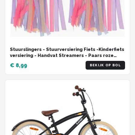
Stuurslingers - Stuurversiering Fiets -Kinderfiets
versiering - Handvat Streamers - Paars roze
blauw - 2 Stuks
€ 8,99
BEKIJK OP BOL