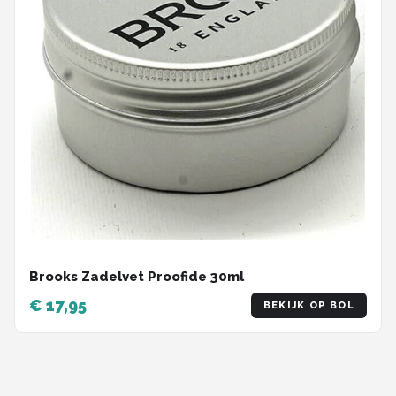
Brooks Zadelvet Proofide 30ml
€ 17,95
BEKIJK OP BOL