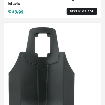
Intuvia
€ 13,99
BEKIJK OP BOL