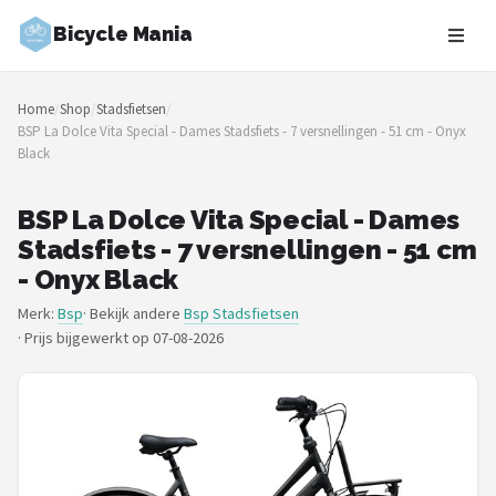
Bicycle Mania
Zoeken
Home
/
Shop
/
Stadsfietsen
/
NAVIGATIE
BSP La Dolce Vita Special - Dames Stadsfiets - 7 versnellingen - 51 cm - Onyx
Black
Shop
Merken
BSP La Dolce Vita Special - Dames
Stadsfiets - 7 versnellingen - 51 cm
Blog
- Onyx Black
Merk:
Bsp
· Bekijk andere
Bsp Stadsfietsen
Fietsroutes
·
Prijs bijgewerkt op 07-08-2026
Kinderfietsen
Stadsfietsen
Elektrische fietsen