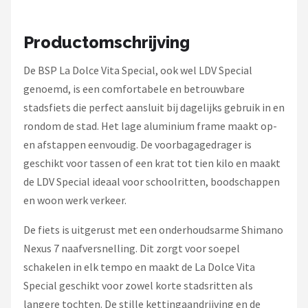
Schwalbe
Voltano
Productomschrijving
De BSP La Dolce Vita Special, ook wel LDV Special
Shimano
genoemd, is een comfortabele en betrouwbare
Cortina
stadsfiets die perfect aansluit bij dagelijks gebruik in en
rondom de stad. Het lage aluminium frame maakt op-
Alle merken →
en afstappen eenvoudig. De voorbagagedrager is
geschikt voor tassen of een krat tot tien kilo en maakt
de LDV Special ideaal voor schoolritten, boodschappen
en woon werk verkeer.
De fiets is uitgerust met een onderhoudsarme Shimano
Nexus 7 naafversnelling. Dit zorgt voor soepel
schakelen in elk tempo en maakt de La Dolce Vita
Special geschikt voor zowel korte stadsritten als
langere tochten. De stille kettingaandrijving en de