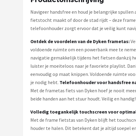
Schwalbe
Navigeer handsfree en houd je belangrijke spullen 
Voltano
fietstocht maakt of door de stad rijdt – deze fra
telefoonhouder zorgt ervoor dat je veilig kunt navi
Shimano
Ontdek de voordelen van de Dyken frametas:
Vei
Cortina
voldoende ruimte om een powerbank mee te nemen. Al
navigatie gemakkelijk tijdens het fietsen dankzij 
Alle merken →
luister je moeiteloos naar je favoriete playlist. Dan
eenvoudig op maat knippen. Voldoende ruimte voor
je nodig hebt.
Telefoonhouder voor handsfree n
Met de frametas fiets van Dyken hoef je nooit meer 
beide handen aan het stuur houdt. Veilig en handig!
Volledig toegankelijk touchscreen voor optima
Met de frame fietstas van Dyken blijft het touchscr
houder te halen. Dit betekent dat je altijd soepel 