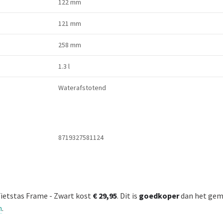
122 mm
121 mm
258 mm
1.3 l
Waterafstotend
8719327581124
Fietstas Frame - Zwart kost
€ 29,95
. Dit is
goedkoper
dan het gemi
n
.