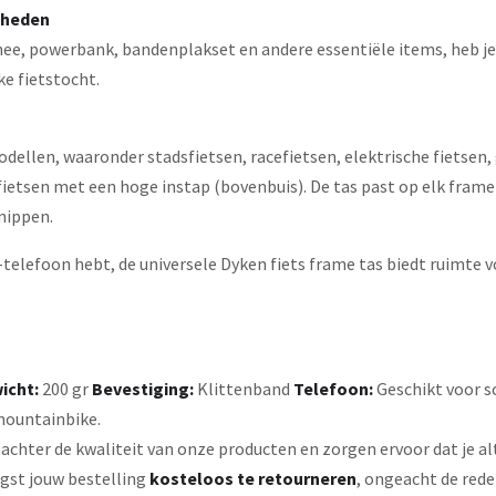
gdheden
e, powerbank, bandenplakset en andere essentiële items, heb je al
ke fietstocht.
odellen, waaronder stadsfietsen, racefietsen, elektrische fietsen, 
ietsen met een hoge instap (bovenbuis). De tas past op elk frame d
nippen.
telefoon hebt, de universele Dyken fiets frame tas biedt ruimte vo
icht:
200 gr
Bevestiging:
Klittenband
Telefoon:
Geschikt voor s
 mountainbike.
g achter de kwaliteit van onze producten en zorgen ervoor dat je 
gst jouw bestelling
kosteloos te retourneren
, ongeacht de rede