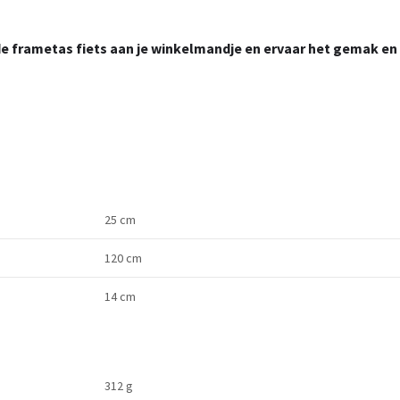
u de frametas fiets aan je winkelmandje en ervaar het gemak en d
25 cm
120 cm
14 cm
312 g