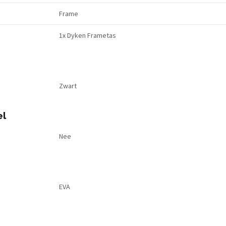
Frame
1x Dyken Frametas
Zwart
el
Nee
EVA