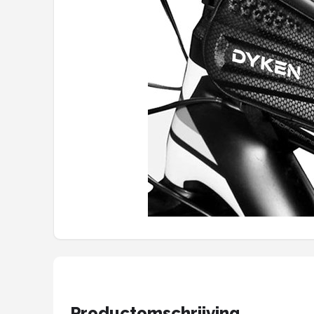
Mountainbikes
Shop
POPULAIRE MERKEN
Basil
Volare
ABUS
AXA
New Looxs
BBB Cycling
Productomschrijving