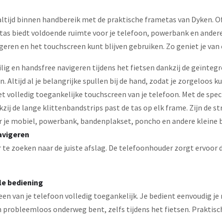
altijd binnen handbereik met de praktische frametas van Dyken. Of
metas biedt voldoende ruimte voor je telefoon, powerbank en ande
geren en het touchscreen kunt blijven gebruiken. Zo geniet je van 
lig en handsfree navigeren tijdens het fietsen dankzij de geïntegr
tijd al je belangrijke spullen bij de hand, zodat je zorgeloos ku
het volledig toegankelijke touchscreen van je telefoon. Met de sp
kzij de lange klittenbandstrips past de tas op elk frame. Zijn de st
 je mobiel, powerbank, bandenplakset, poncho en andere kleine 
avigeren
te zoeken naar de juiste afslag. De telefoonhouder zorgt ervoor da
le bediening
een van je telefoon volledig toegankelijk. Je bedient eenvoudig je 
en probleemloos onderweg bent, zelfs tijdens het fietsen. Praktisch