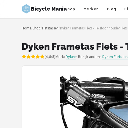
Bicycle Mania
Shop
Merken
Blog
F
Zoeken
Home
/
Shop
/
Fietstassen
/
Dyken Frametas Fiets - Telefoonhouder Fiets 
NAVIGATIE
Shop
Dyken Frametas Fiets - 
Merken
(4,6/5)
Merk:
Dyken
· Bekijk andere
Dyken Fietsta
Blog
Fietsroutes
Kinderfietsen
Stadsfietsen
Elektrische fietsen