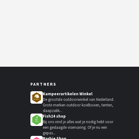
PARTNERS
Kampeerartikelen Winkel
De grootste outdoorwinkel van Nederland.
Grote merken outdoor koelboxen, tenten,
slaapzakk...
Fish24 shop
Bij ons vind je alles wat je nodig hebt voor
een geslaagde viservaring. Of je nu een
gepas...
Barbie Shop