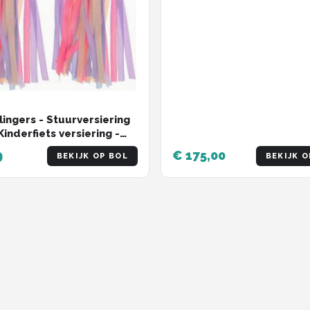
lingers - Stuurversiering
Kinderfiets versiering -
t Streamers - Paars roze
9
€ 175,00
BEKIJK OP BOL
BEKIJK O
- 2 Stuks