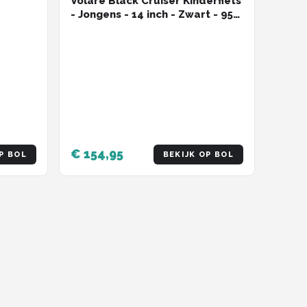
Volare Black Cruiser Kinderfiets
- Jongens - 14 inch - Zwart - 95%
afgemonteerd
€ 154,95
P BOL
BEKIJK OP BOL