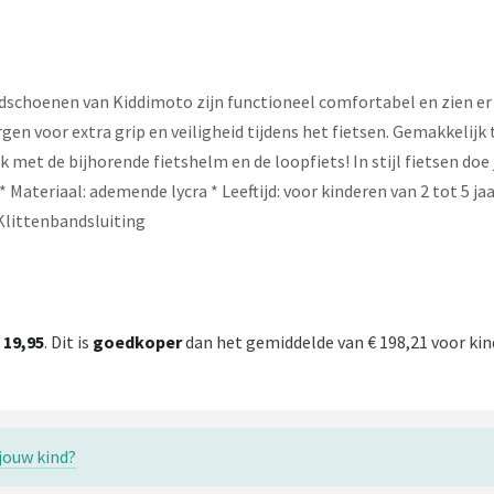
schoenen van Kiddimoto zijn functioneel comfortabel en zien er 
 voor extra grip en veiligheid tijdens het fietsen. Gemakkelijk 
met de bijhorende fietshelm en de loopfiets! In stijl fietsen doe
riaal: ademende lycra * Leeftijd: voor kinderen van 2 tot 5 jaar 
Klittenbandsluiting
 19,95
. Dit is
goedkoper
dan het gemiddelde van € 198,21 voor kind
 jouw kind?