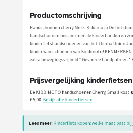
Schwalbe
Productomschrijving
Voltano
Handschoenen cherry Merk: Kiddimoto De fietshand
Shimano
handschoenen beschermen de kinderhanden en zorgen
kinderfietshandschoenen van het thema Union Jack 
Cortina
kinderhandschoenen van Kiddimoto! KENMERKEN * Mate
extra bewegingsvrijheid * Gevoerde handpalmen * 
Alle merken →
Prijsvergelijking kinderfietsen
De KIDDIMOTO handschoenen Cherry, Small kost
€
€ 5,00.
Bekijk alle kinderfietsen
.
Lees meer:
Kinderfiets kopen: welke maat past bij