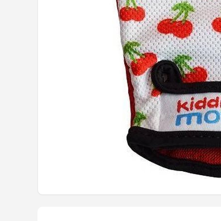
Mountainbikes
Shop
POPULAIRE MERKEN
Basil
Volare
ABUS
AXA
New Looxs
BBB Cycling