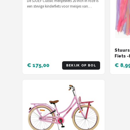
De SJOEF Classic meisjesfiets 20 inch in roze is
een stevige kinderfiets voor meisjes van
ongeveer 6 tot 9 jaar, voor €…
Stuurs
Fiets -
Handva
€ 175,00
€ 8,9
BEKIJK OP BOL
blauw 