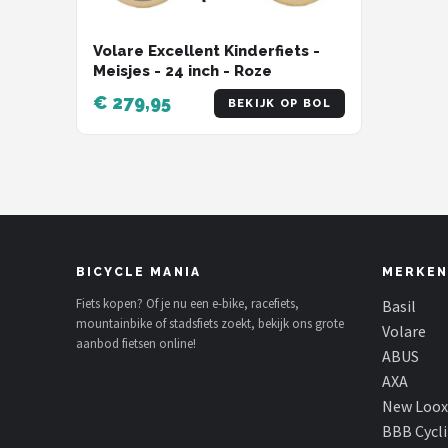
Volare Excellent Kinderfiets -
Meisjes - 24 inch - Roze
€ 279,95
BEKIJK OP BOL
BICYCLE MANIA
MERKEN
Fiets kopen? Of je nu een e-bike, racefiets,
Basil
mountainbike of stadsfiets zoekt, bekijk ons grote
Volare
aanbod fietsen online!
ABUS
AXA
New Loox
BBB Cycl