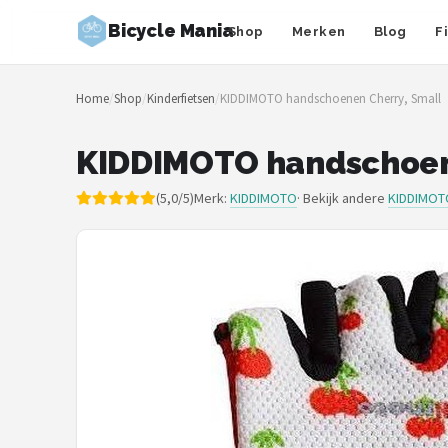
Bicycle Mania
Shop
Merken
Blog
F
Zoeken
Home
/
Shop
/
Kinderfietsen
/
KIDDIMOTO handschoenen Cherry, Small
NAVIGATIE
Shop
KIDDIMOTO handschoen
Merken
(5,0/5)
Merk:
KIDDIMOTO
· Bekijk andere
KIDDIMOTO
Blog
Fietsroutes
Kinderfietsen
Stadsfietsen
Elektrische fietsen