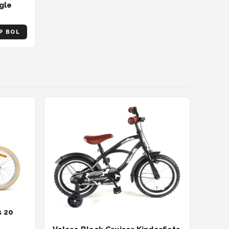
gle
P BOL
s 20