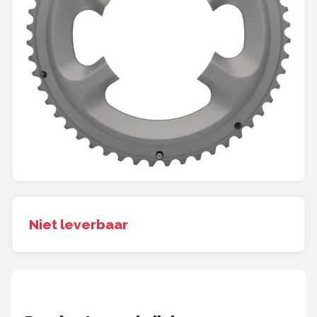
Mountainbikes
Shop
POPULAIRE MERKEN
Basil
Volare
ABUS
AXA
Niet leverbaar
New Looxs
BBB Cycling