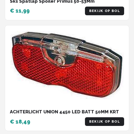
Sks Spatlap Spoiler Primus 50-53Mm
€ 11,99
BEKIJK OP BOL
ACHTERLICHT UNION 4450 LED BATT 50MM KRT
€ 18,49
BEKIJK OP BOL