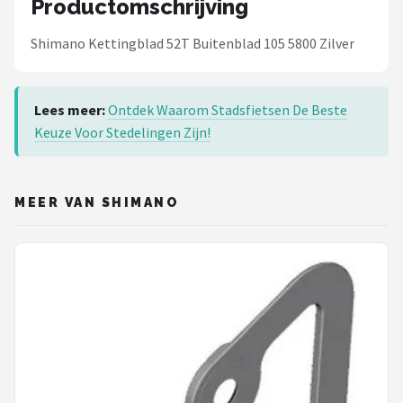
Productomschrijving
Schwalbe
Shimano Kettingblad 52T Buitenblad 105 5800 Zilver
Voltano
Shimano
Lees meer:
Ontdek Waarom Stadsfietsen De Beste
Keuze Voor Stedelingen Zijn!
Cortina
Alle merken →
MEER VAN SHIMANO