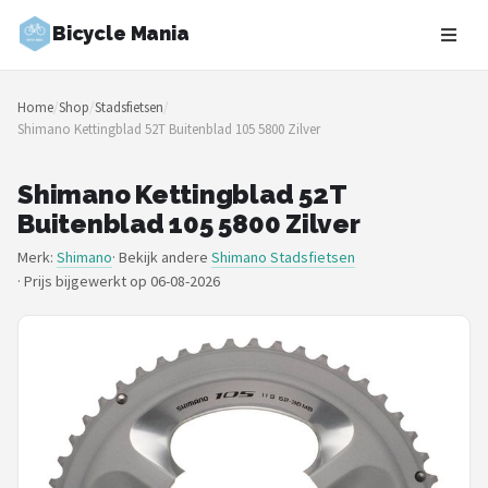
Bicycle Mania
Zoeken
Home
/
Shop
/
Stadsfietsen
/
NAVIGATIE
Shimano Kettingblad 52T Buitenblad 105 5800 Zilver
Shop
Shimano Kettingblad 52T
Merken
Buitenblad 105 5800 Zilver
Merk:
Shimano
· Bekijk andere
Shimano Stadsfietsen
Blog
·
Prijs bijgewerkt op 06-08-2026
Fietsroutes
Kinderfietsen
Stadsfietsen
Elektrische fietsen