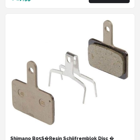
Shimano B05S�Resin Schijfremblok Disc �