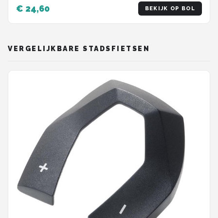
MTB/Racefiets
€ 24,60
BEKIJK OP BOL
VERGELIJKBARE STADSFIETSEN