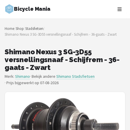
Bicycle Mania
Zoeken
Home
/
Shop
/
Stadsfietsen
/
NAVIGATIE
Shimano Nexus 3 SG-3D55 versnellingsnaaf - Schijfrem - 36-gaats - Zwart
Shop
Shimano Nexus 3 SG-3D55
Merken
versnellingsnaaf - Schijfrem - 36-
gaats - Zwart
Blog
Merk:
Shimano
· Bekijk andere
Shimano Stadsfietsen
·
Prijs bijgewerkt op 07-08-2026
Fietsroutes
Kinderfietsen
Stadsfietsen
Elektrische fietsen