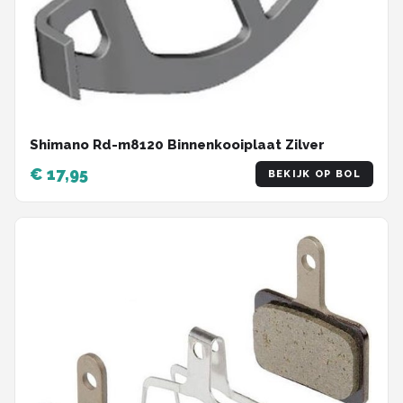
Shimano Rd-m8120 Binnenkooiplaat Zilver
€ 17,95
BEKIJK OP BOL