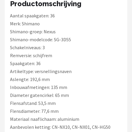
Schwalbe
Productomschrijving
Aantal spaakgaten: 36
Voltano
Merk: Shimano
Shimano
Shimano-groep: Nexus
Shimano-modelcode: SG-3D55
Cortina
Schakelniveaus: 3
Remversie: schijfrem
Alle merken →
Spaakgaten: 36
Artikeltype: versnellingsnaven
Aslengte: 192,6 mm
Inbouwafmetingen: 135 mm
Diameter gatencirkel: 65 mm
Flensafstand: 53,5 mm
Flensdiameter: 77,6 mm
Materiaal naaflichaam: aluminium
Aanbevolen ketting: CN-NX10, CN-NX01, CN-HG50