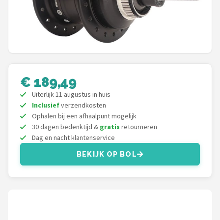
Mountainbikes
Shop
POPULAIRE MERKEN
Basil
€ 189,49
Uiterlijk 11 augustus in huis
Volare
Inclusief
verzendkosten
Ophalen bij een afhaalpunt mogelijk
ABUS
30 dagen bedenktijd &
gratis
retourneren
Dag en nacht klantenservice
AXA
BEKIJK OP BOL
New Looxs
BBB Cycling