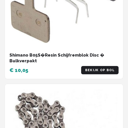
Shimano B05S�Resin Schijfremblok Disc �
Bulkverpakt
€ 10,05
BEKIJK OP BOL