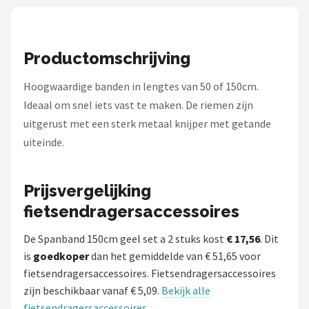
Schwalbe
Voltano
Productomschrijving
Shimano
Hoogwaardige banden in lengtes van 50 of 150cm.
Ideaal om snel iets vast te maken. De riemen zijn
Cortina
uitgerust met een sterk metaal knijper met getande
Alle merken →
uiteinde.
Prijsvergelijking
fietsendragersaccessoires
De Spanband 150cm geel set a 2 stuks kost
€ 17,56
. Dit
is
goedkoper
dan het gemiddelde van € 51,65 voor
fietsendragersaccessoires. Fietsendragersaccessoires
zijn beschikbaar vanaf € 5,09.
Bekijk alle
fietsendragersaccessoires
.