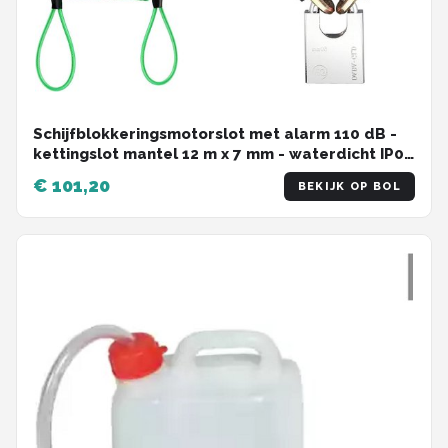
Schijfblokkeringsmotorslot met alarm 110 dB -
kettingslot mantel 12 m x 7 mm - waterdicht IP06
- herinneringskabel - voor motorfiets
€ 101,20
BEKIJK OP BOL