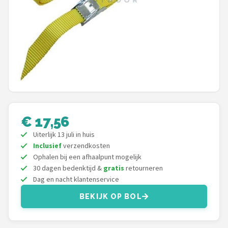
Mountainbikes
Shop
POPULAIRE MERKEN
Basil
Volare
€ 17,56
ABUS
Uiterlijk 13 juli in huis
Inclusief
verzendkosten
AXA
Ophalen bij een afhaalpunt mogelijk
30 dagen bedenktijd &
gratis
retourneren
Dag en nacht klantenservice
New Looxs
BEKIJK OP BOL
BBB Cycling