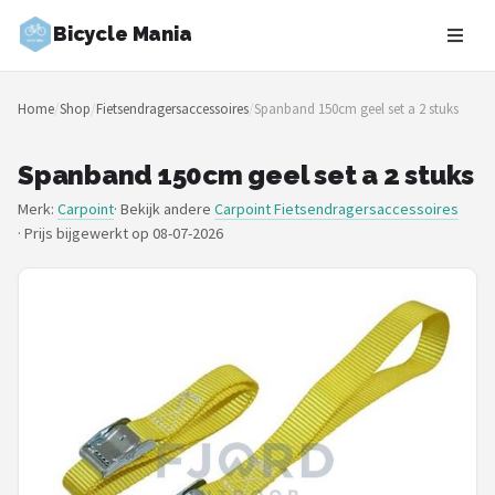
Bicycle Mania
Zoeken
Home
/
Shop
/
Fietsendragersaccessoires
/
Spanband 150cm geel set a 2 stuks
NAVIGATIE
Shop
Spanband 150cm geel set a 2 stuks
Merk:
Carpoint
· Bekijk andere
Carpoint Fietsendragersaccessoires
Merken
·
Prijs bijgewerkt op 08-07-2026
Blog
Fietsroutes
Kinderfietsen
Stadsfietsen
Elektrische fietsen