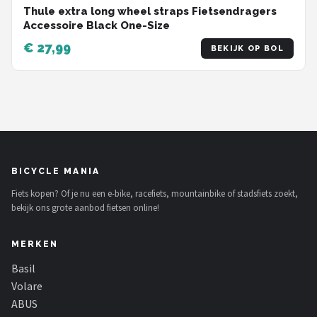
Thule extra long wheel straps Fietsendragers
Accessoire Black One-Size
€ 27,99
BEKIJK OP BOL
BICYCLE MANIA
Fiets kopen? Of je nu een e-bike, racefiets, mountainbike of stadsfiets zoekt,
bekijk ons grote aanbod fietsen online!
MERKEN
Basil
Volare
ABUS