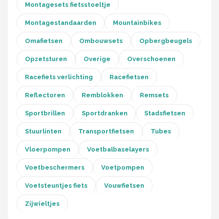
Montagesets fietsstoeltje
Montagestandaarden
Mountainbikes
Omafietsen
Ombouwsets
Opbergbeugels
Opzetsturen
Overige
Overschoenen
Racefiets verlichting
Racefietsen
Reflectoren
Remblokken
Remsets
Sportbrillen
Sportdranken
Stadsfietsen
Stuurlinten
Transportfietsen
Tubes
Vloerpompen
Voetbalbaselayers
Voetbeschermers
Voetpompen
Voetsteuntjes fiets
Vouwfietsen
Zijwieltjes