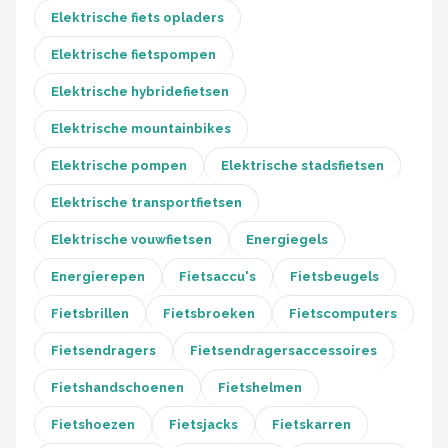
Schwalbe
Elektrische fiets opladers
Voltano
Elektrische fietspompen
Elektrische hybridefietsen
Shimano
Elektrische mountainbikes
Cortina
Elektrische pompen
Elektrische stadsfietsen
Alle merken →
Elektrische transportfietsen
Elektrische vouwfietsen
Energiegels
Energierepen
Fietsaccu's
Fietsbeugels
Fietsbrillen
Fietsbroeken
Fietscomputers
Fietsendragers
Fietsendragersaccessoires
Fietshandschoenen
Fietshelmen
Fietshoezen
Fietsjacks
Fietskarren