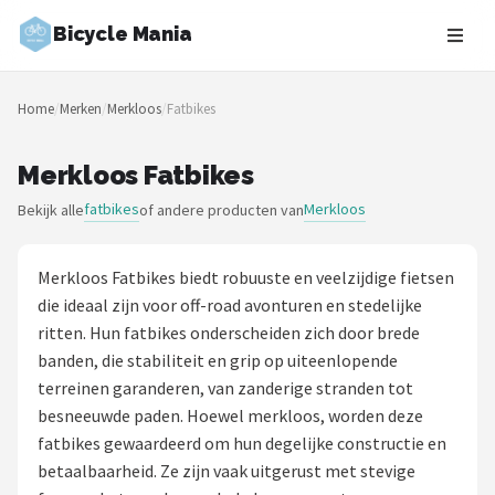
Bicycle Mania
Zoeken
Home
/
Merken
/
Merkloos
/
Fatbikes
NAVIGATIE
Shop
Merkloos Fatbikes
fatbikes
Merkloos
Bekijk alle
of andere producten van
Merken
Blog
Merkloos Fatbikes biedt robuuste en veelzijdige fietsen
die ideaal zijn voor off-road avonturen en stedelijke
Fietsroutes
ritten. Hun fatbikes onderscheiden zich door brede
banden, die stabiliteit en grip op uiteenlopende
Kinderfietsen
terreinen garanderen, van zanderige stranden tot
besneeuwde paden. Hoewel merkloos, worden deze
Stadsfietsen
fatbikes gewaardeerd om hun degelijke constructie en
betaalbaarheid. Ze zijn vaak uitgerust met stevige
Elektrische fietsen