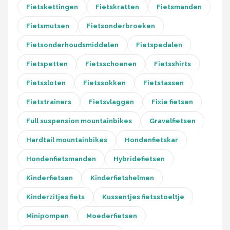
Fietskettingen
Fietskratten
Fietsmanden
Fietsmutsen
Fietsonderbroeken
Fietsonderhoudsmiddelen
Fietspedalen
Fietspetten
Fietsschoenen
Fietsshirts
Fietssloten
Fietssokken
Fietstassen
Fietstrainers
Fietsvlaggen
Fixie fietsen
Full suspension mountainbikes
Gravelfietsen
Hardtail mountainbikes
Hondenfietskar
Hondenfietsmanden
Hybridefietsen
Kinderfietsen
Kinderfietshelmen
Kinderzitjes fiets
Kussentjes fietsstoeltje
Minipompen
Moederfietsen