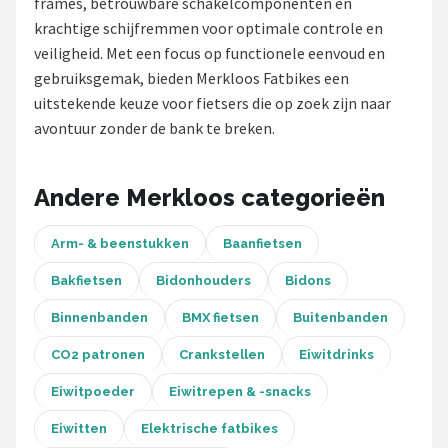
frames, betrouwbare schakelcomponenten en
krachtige schijfremmen voor optimale controle en
Mountainbikes
veiligheid. Met een focus op functionele eenvoud en
gebruiksgemak, bieden Merkloos Fatbikes een
Shop
uitstekende keuze voor fietsers die op zoek zijn naar
POPULAIRE MERKEN
avontuur zonder de bank te breken.
Basil
Andere Merkloos categorieën
Volare
Arm- & beenstukken
Baanfietsen
ABUS
Bakfietsen
Bidonhouders
Bidons
AXA
Binnenbanden
BMX fietsen
Buitenbanden
New Looxs
CO2 patronen
Crankstellen
Eiwitdrinks
Eiwitpoeder
Eiwitrepen & -snacks
BBB Cycling
Eiwitten
Elektrische fatbikes