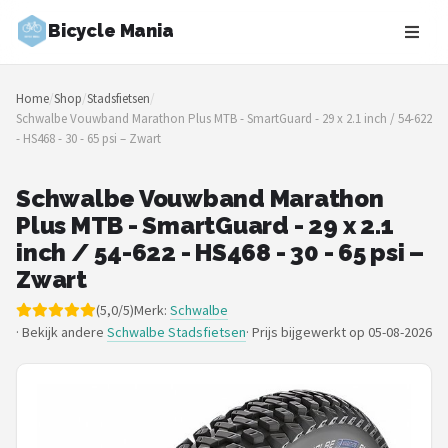
Bicycle Mania
Zoeken
Home
/
Shop
/
Stadsfietsen
/
NAVIGATIE
Schwalbe Vouwband Marathon Plus MTB - SmartGuard - 29 x 2.1 inch / 54-622
- HS468 - 30 - 65 psi – Zwart
Shop
Merken
Schwalbe Vouwband Marathon
Plus MTB - SmartGuard - 29 x 2.1
Blog
inch / 54-622 - HS468 - 30 - 65 psi –
Zwart
Fietsroutes
(5,0/5)
Merk:
Schwalbe
· Bekijk andere
Schwalbe Stadsfietsen
·
Prijs bijgewerkt op 05-08-2026
Kinderfietsen
Stadsfietsen
Elektrische fietsen