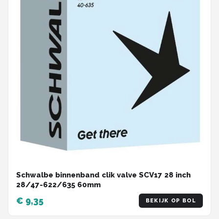
Schwalbe binnenband clik valve SCV17 28 inch
28/47-622/635 60mm
€ 9,35
BEKIJK OP BOL