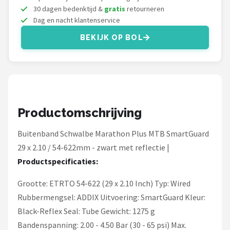
Schwalbe
30 dagen bedenktijd &
gratis
retourneren
Dag en nacht klantenservice
Voltano
BEKIJK OP BOL
Shimano
Cortina
Alle merken →
Productomschrijving
Buitenband Schwalbe Marathon Plus MTB SmartGuard
29 x 2.10 / 54-622mm - zwart met reflectie |
Productspecificaties:
Grootte: ETRTO 54-622 (29 x 2.10 Inch) Typ: Wired
Rubbermengsel: ADDIX Uitvoering: SmartGuard Kleur:
Black-Reflex Seal: Tube Gewicht: 1275 g
Bandenspanning: 2.00 - 4.50 Bar (30 - 65 psi) Max.