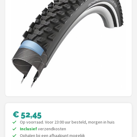
Mountainbikes
Shop
POPULAIRE MERKEN
Basil
Volare
ABUS
AXA
New Looxs
€ 52,45
Op voorraad. Voor 23:00 uur besteld, morgen in huis
BBB Cycling
Inclusief
verzendkosten
Ophalen bij een afhaalpunt mogelijk