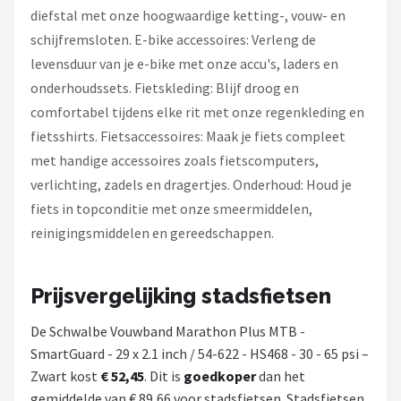
diefstal met onze hoogwaardige ketting-, vouw- en
schijfremsloten. E-bike accessoires: Verleng de
levensduur van je e-bike met onze accu's, laders en
onderhoudssets. Fietskleding: Blijf droog en
comfortabel tijdens elke rit met onze regenkleding en
fietsshirts. Fietsaccessoires: Maak je fiets compleet
met handige accessoires zoals fietscomputers,
verlichting, zadels en dragertjes. Onderhoud: Houd je
fiets in topconditie met onze smeermiddelen,
reinigingsmiddelen en gereedschappen.
Prijsvergelijking stadsfietsen
De Schwalbe Vouwband Marathon Plus MTB -
SmartGuard - 29 x 2.1 inch / 54-622 - HS468 - 30 - 65 psi –
Zwart kost
€ 52,45
. Dit is
goedkoper
dan het
gemiddelde van € 89,66 voor stadsfietsen. Stadsfietsen