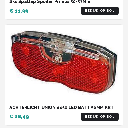
Sks Spatlap Spoiler Primus 50-53Mm
€ 11,99
BEKIJK OP BOL
ACHTERLICHT UNION 4450 LED BATT 50MM KRT
€ 18,49
BEKIJK OP BOL