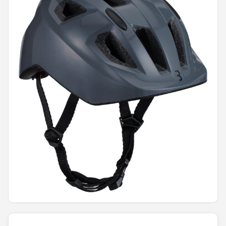
Mountainbikes
Shop
POPULAIRE MERKEN
Basil
Volare
ABUS
AXA
New Looxs
BBB Cycling