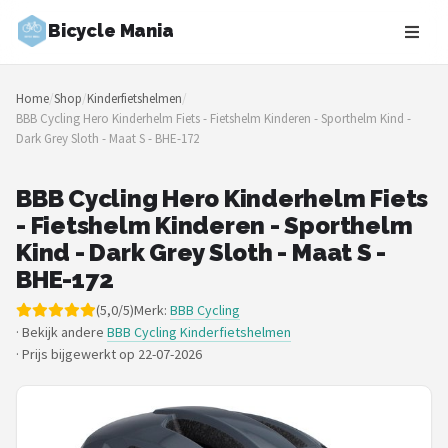
Bicycle Mania
Zoeken
Home
/
Shop
/
Kinderfietshelmen
/
NAVIGATIE
BBB Cycling Hero Kinderhelm Fiets - Fietshelm Kinderen - Sporthelm Kind -
Dark Grey Sloth - Maat S - BHE-172
Shop
Merken
BBB Cycling Hero Kinderhelm Fiets
- Fietshelm Kinderen - Sporthelm
Blog
Kind - Dark Grey Sloth - Maat S -
BHE-172
Fietsroutes
(5,0/5)
Merk:
BBB Cycling
· Bekijk andere
BBB Cycling Kinderfietshelmen
Kinderfietsen
·
Prijs bijgewerkt op 22-07-2026
Stadsfietsen
Elektrische fietsen