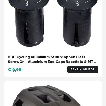
BBB Cycling Aluminium Stuurdoppen Fiets
ScrewOn - Aluminium End Caps Racefiets & MTB
- Voor ⌀ 18 - 22mm Sturen - 2 stuks - Zwart -
€ 9,66
BEKIJK OP BOL
BHT-97