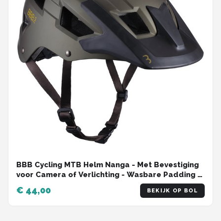
BBB Cycling MTB Helm Nanga - Met Bevestiging
voor Camera of Verlichting - Wasbare Padding -
Fietshelm Volwassenen: Heren & Dames - Mat
€ 44,00
BEKIJK OP BOL
Olijf Groen - L - BHE-54