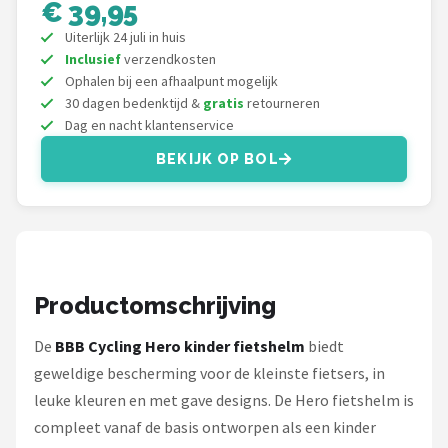
€ 39,95
Schwalbe
Uiterlijk 24 juli in huis
Voltano
Inclusief
verzendkosten
Ophalen bij een afhaalpunt mogelijk
30 dagen bedenktijd &
gratis
retourneren
Shimano
Dag en nacht klantenservice
Cortina
BEKIJK OP BOL
Alle merken →
Productomschrijving
De
BBB Cycling Hero kinder fietshelm
biedt
geweldige bescherming voor de kleinste fietsers, in
leuke kleuren en met gave designs. De Hero fietshelm is
compleet vanaf de basis ontworpen als een kinder