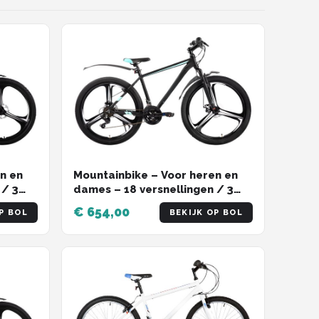
Mountainbike – Voor heren en
n en
dames – 18 versnellingen / 3
 / 3
spaken / schijfremfiets –
€ 654,00
P BOL
BEKIJK OP BOL
Aluminium / Blauw / 66 cm
 cm