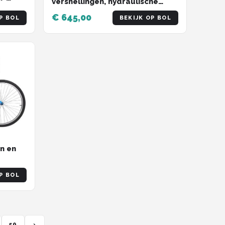
versnellingen, hydraulische
en /
schijfremmen, vergrendelbare
€ 645,00
 / 69
P BOL
BEKIJK OP BOL
verende vork, 27,5 inch (70 cm)
wiel – Black1-21
n en
 66 cm
P BOL
me
59
›