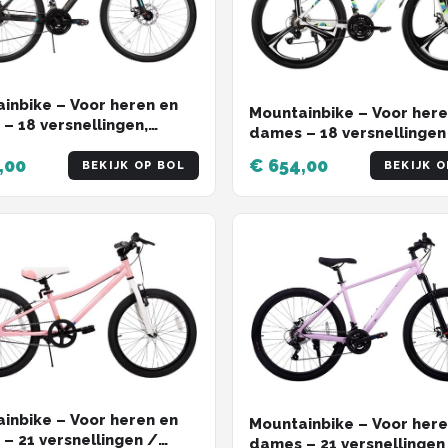
inbike – Voor heren en
Mountainbike – Voor here
– 18 versnellingen,
dames – 18 versnellingen
rende vork, dubbele
spaken / schijfremfiets –
,00
€ 654,00
ische schijfremmen – 66
BEKIJK OP BOL
BEKIJK O
Aluminium / Wit / 66 cm
anje
inbike – Voor heren en
Mountainbike – Voor here
– 21 versnellingen /
dames – 21 versnellingen