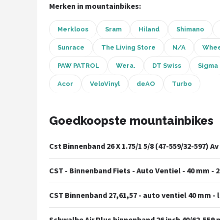
Merken in mountainbikes:
Mountainbikes
Merkloos
Sram
Hiland
Shimano
Shop
Sunrace
The Living Store
N/A
Whee
POPULAIRE MERKEN
PAW PATROL
Wera.
DT Swiss
Sigma
Basil
Acor
VeloVinyl
deAO
Turbo
Volare
Goedkoopste mountainbikes
ABUS
Cst Binnenband 26 X 1.75/1 5/8 (47-559/32-597) A
AXA
CST - Binnenband Fiets - Auto Ventiel - 40 mm - 20
New Looxs
CST Binnenband 27,61,57 - auto ventiel 40 mm - le
BBB Cycling
Schwalbe Air Plus binnenband 26 inch 40/62-559 