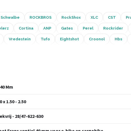
Schwalbe
ROCKBROS
RockShox
XLC
CST
Pr
lerz
Cortina
ANP
Gates
Perel
Rockrider
Vredestein
Tufo
Eightshot
Croonol
Hbs
v 40 Mm
 x 1.50 - 2.50
kvrij - 28/47-622-630
met Frans ventiel 40 mm voor e-bike en cargobike