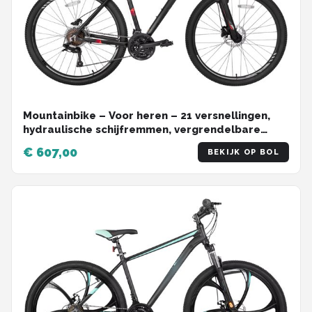
Mountainbike – Voor heren – 21 versnellingen,
hydraulische schijfremmen, vergrendelbare
verende vork, 27,5 inch (70 cm) wiel – Black2-21
€ 607,00
BEKIJK OP BOL