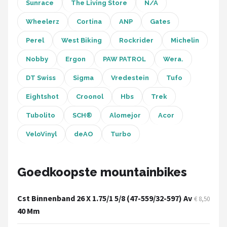
Schwalbe
Sunrace
The Living Store
N/A
Wheelerz
Cortina
ANP
Gates
Voltano
Perel
West Biking
Rockrider
Michelin
Shimano
Nobby
Ergon
PAW PATROL
Wera.
Cortina
DT Swiss
Sigma
Vredestein
Tufo
Eightshot
Croonol
Hbs
Trek
Alle merken →
Tubolito
SCH®
Alomejor
Acor
VeloVinyl
deAO
Turbo
Goedkoopste mountainbikes
Cst Binnenband 26 X 1.75/1 5/8 (47-559/32-597) Av
€ 8,50
40 Mm