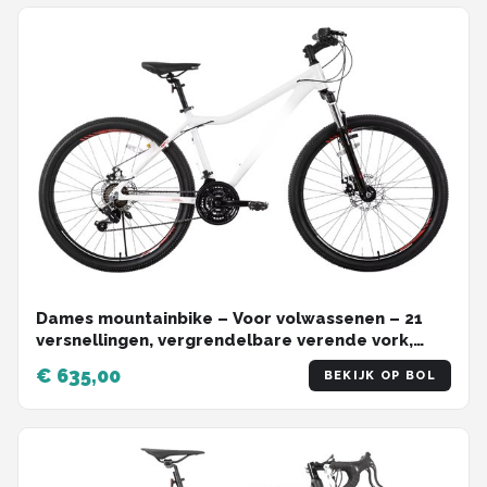
Dames mountainbike – Voor volwassenen – 21
versnellingen, vergrendelbare verende vork,
dubbele schijfremmen, aluminium frame – Wit,
€ 635,00
BEKIJK OP BOL
51/66/69 cm