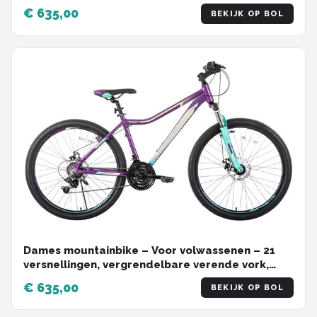
dubbele schijfremmen, aluminium frame –
€ 635,00
BEKIJK OP BOL
Groen, 51/66/69 cm
Dames mountainbike – Voor volwassenen – 21
versnellingen, vergrendelbare verende vork,
dubbele schijfremmen, aluminium frame – Paars,
€ 635,00
BEKIJK OP BOL
51/66/69 cm