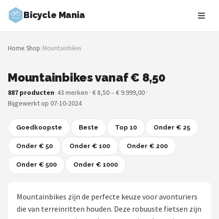
Bicycle Mania
Zoeken
Home
/
Shop
/
Mountainbikes
NAVIGATIE
Shop
Mountainbikes vanaf € 8,50
887 producten
· 43 merken · € 8,50 – € 9.999,00 ·
Merken
Bijgewerkt op 07-10-2024
Blog
Goedkoopste
Beste
Top 10
Onder € 25
Fietsroutes
Onder € 50
Onder € 100
Onder € 200
Onder € 500
Kinderfietsen
Onder € 1000
Stadsfietsen
Mountainbikes zijn de perfecte keuze voor avonturiers
die van terreinritten houden. Deze robuuste fietsen zijn
Elektrische fietsen