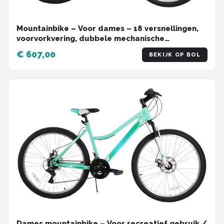
Mountainbike – Voor dames – 18 versnellingen,
voorvorkvering, dubbele mechanische
schijfremmen – 66 cm wielen, groen, aluminium
€ 607,00
BEKIJK OP BOL
frame
Dames mountainbike – Voor recreatief gebruik /