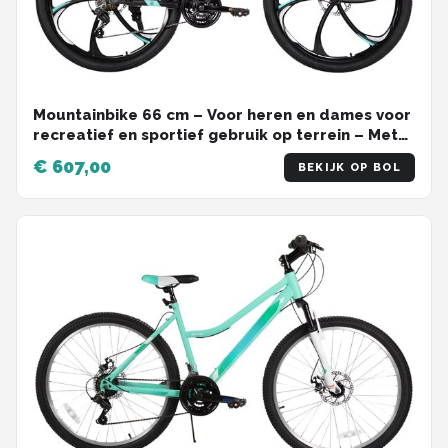
Mountainbike 66 cm – Voor heren en dames voor
recreatief en sportief gebruik op terrein – Met
21 versnellingen en dubbele mechanische
€ 607,00
BEKIJK OP BOL
schijfremmen – Blauw aluminium frame met
spatbord