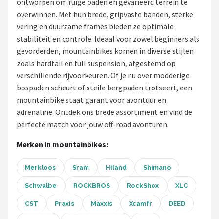
ontworpen om ruige paden en gevarieerd terrein te
overwinnen. Met hun brede, gripvaste banden, sterke
Mountainbikes
vering en duurzame frames bieden ze optimale
stabiliteit en controle. Ideaal voor zowel beginners als
Shop
gevorderden, mountainbikes komen in diverse stijlen
POPULAIRE MERKEN
zoals hardtail en full suspension, afgestemd op
verschillende rijvoorkeuren. Of je nu over modderige
Basil
bospaden scheurt of steile bergpaden trotseert, een
mountainbike staat garant voor avontuur en
Volare
adrenaline. Ontdek ons brede assortiment en vind de
perfecte match voor jouw off-road avonturen.
ABUS
Merken in mountainbikes:
AXA
Merkloos
Sram
Hiland
Shimano
New Looxs
Schwalbe
ROCKBROS
RockShox
XLC
BBB Cycling
CST
Praxis
Maxxis
Xcamfr
DEED