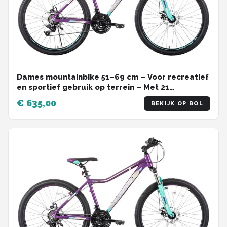
Dames mountainbike 51–69 cm – Voor recreatief
en sportief gebruik op terrein – Met 21
versnellingen, vergrendelbare verende vork en
€ 635,00
BEKIJK OP BOL
dubbele schijfremmen – Paars aluminium frame