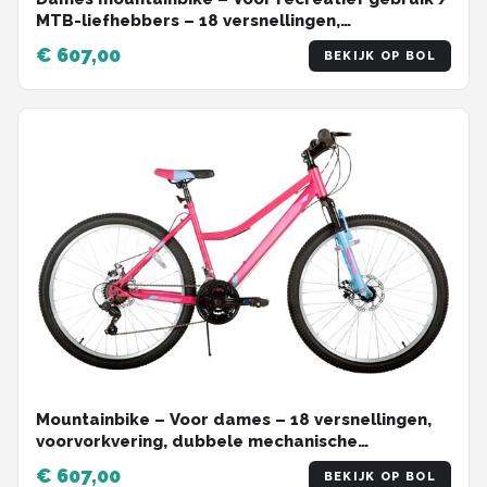
MTB-liefhebbers – 18 versnellingen,
voorvorkvering, dubbele mechanische
€ 607,00
BEKIJK OP BOL
schijfremmen – Aluminium, groen, 66 cm
Mountainbike – Voor dames – 18 versnellingen,
voorvorkvering, dubbele mechanische
schijfremmen – 66 cm wielen, roze, aluminium
€ 607,00
BEKIJK OP BOL
frame