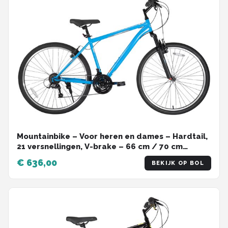
Mountainbike – Voor heren en dames – Hardtail,
21 versnellingen, V-brake – 66 cm / 70 cm
wielen, blauw, hoogwaardig stalen frame
€ 636,00
BEKIJK OP BOL