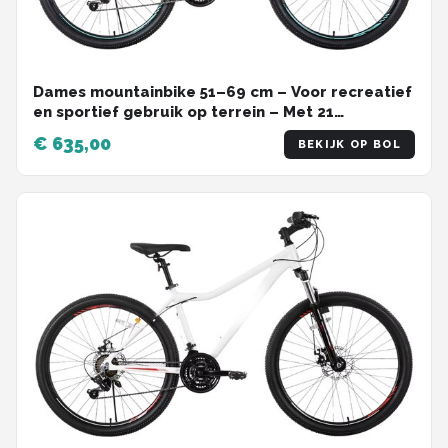
Dames mountainbike 51–69 cm – Voor recreatief
en sportief gebruik op terrein – Met 21
versnellingen, vergrendelbare verende vork en
€ 635,00
BEKIJK OP BOL
dubbele schijfremmen – Paars aluminium frame