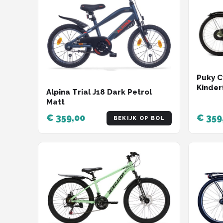
Puky C
Kinderf
Alpina Trial J18 Dark Petrol
versne
Matt
€ 359,00
€ 359
BEKIJK OP BOL