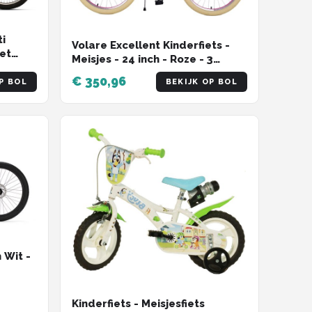
ti
Volare Excellent Kinderfiets -
et
Meisjes - 24 inch - Roze - 3
Versnellingen
€ 350,96
P BOL
BEKIJK OP BOL
 Wit -
Kinderfiets - Meisjesfiets