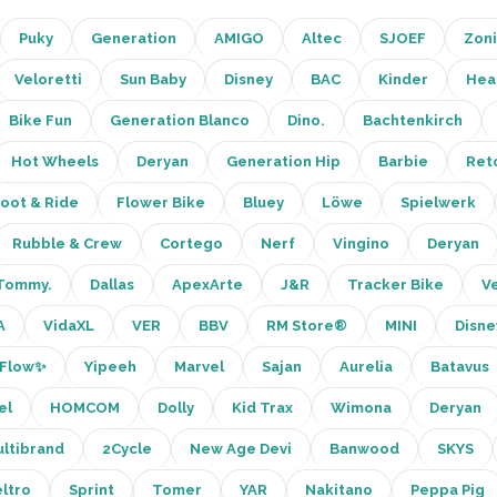
Puky
Generation
AMIGO
Altec
SJOEF
Zoni
Veloretti
Sun Baby
Disney
BAC
Kinder
Hea
Bike Fun
Generation Blanco
Dino.
Bachtenkirch
Hot Wheels
Deryan
Generation Hip
Barbie
Ret
oot & Ride
Flower Bike
Bluey
Löwe
Spielwerk
Rubble & Crew
Cortego
Nerf
Vingino
Deryan
Tommy.
Dallas
ApexArte
J&R
Tracker Bike
V
A
VidaXL
VER
BBV
RM Store®
MINI
Disne
Flow✨
Yipeeh
Marvel
Sajan
Aurelia
Batavus
el
HOMCOM
Dolly
Kid Trax
Wimona
Deryan
ltibrand
2Cycle
New Age Devi
Banwood
SKYS
ltro
Sprint
Tomer
YAR
Nakitano
Peppa Pig