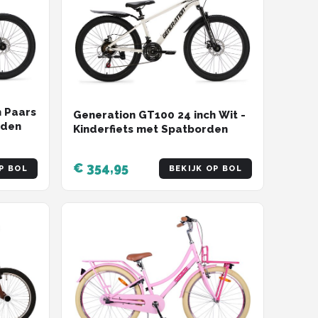
h Paars
Generation GT100 24 inch Wit -
rden
Kinderfiets met Spatborden
€ 354,95
P BOL
BEKIJK OP BOL