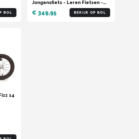
Jongensfiets - Leren Fietsen -
Met Bluey Thema - 12 Inch
€ 349,95
P BOL
BEKIJK OP BOL
Wielmaat - Veelkleurig
Fizz 14
P BOL