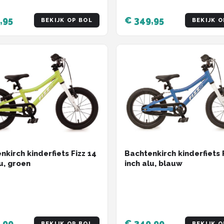
,95
€ 349,95
BEKIJK OP BOL
BEKIJK O
nkirch kinderfiets Fizz 14
Bachtenkirch kinderfiets 
lu, groen
inch alu, blauw
,90
€ 349,90
BEKIJK OP BOL
BEKIJK O