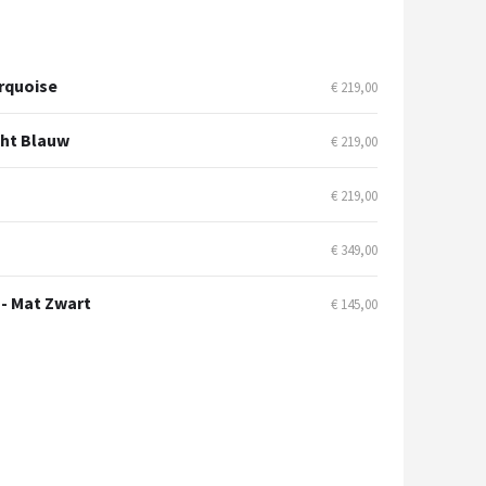
urquoise
€ 219,00
icht Blauw
€ 219,00
€ 219,00
€ 349,00
 - Mat Zwart
€ 145,00