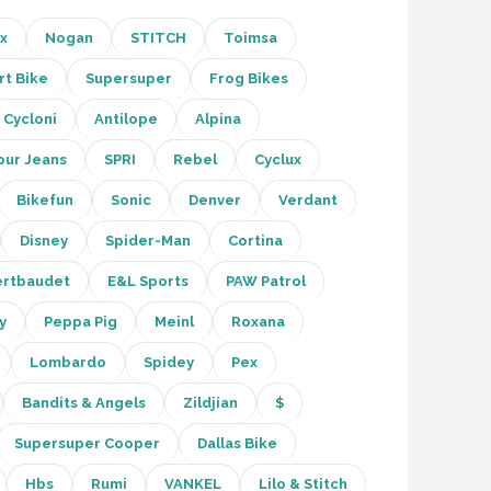
x
Nogan
STITCH
Toimsa
rt Bike
Supersuper
Frog Bikes
Cycloni
Antilope
Alpina
our Jeans
SPRI
Rebel
Cyclux
Bikefun
Sonic
Denver
Verdant
Disney
Spider-Man
Cortina
ertbaudet
E&L Sports
PAW Patrol
y
Peppa Pig
Meinl
Roxana
Lombardo
Spidey
Pex
Bandits & Angels
Zildjian
$
Supersuper Cooper
Dallas Bike
Hbs
Rumi
VANKEL
Lilo & Stitch