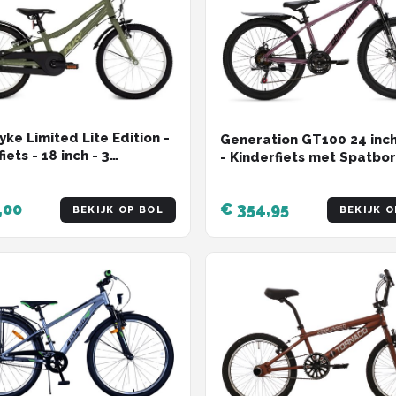
yke Limited Lite Edition -
Generation GT100 24 inc
iets - 18 inch - 3
- Kinderfiets met Spatbo
llingen - Groen
,00
€ 354,95
BEKIJK OP BOL
BEKIJK O