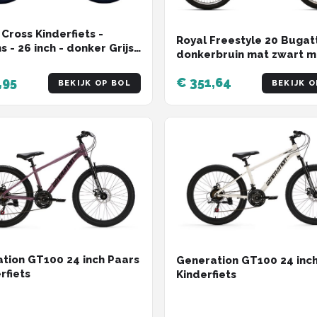
 Cross Kinderfiets -
Royal Freestyle 20 Bugat
 - 26 inch - donker Grijs
donkerbruin mat zwart m
rsnellingen
zwarte banden
,95
€ 351,64
BEKIJK OP BOL
BEKIJK O
tion GT100 24 inch Paars
Generation GT100 24 inch
rfiets
Kinderfiets