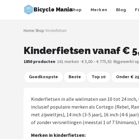
Bicycle Mania
Shop
Merken
Blog
F
Zoeken
Home
/
Shop
/
Kinderfietsen
NAVIGATIE
Shop
Kinderfietsen vanaf € 5
Merken
1850 producten
· 161 merken · € 5,00 – € 775,92 ·
Bijgewerkt op
Blog
Goedkoopste
Beste
Top 10
Onder € 2
Fietsroutes
Kinderfietsen in alle wielmaten van 10 tot 24 inch,
Kinderfietsen
inclusief populaire merken als Cortego (Rebel, Range
met zijwieltjes), 14 inch (3-5 jaar), 16 inch (4-6 jaar
Stadsfietsen
of zonder versnellingen (meestal 1 of 7 Shimano), 
Merken in kinderfietsen:
Elektrische fietsen