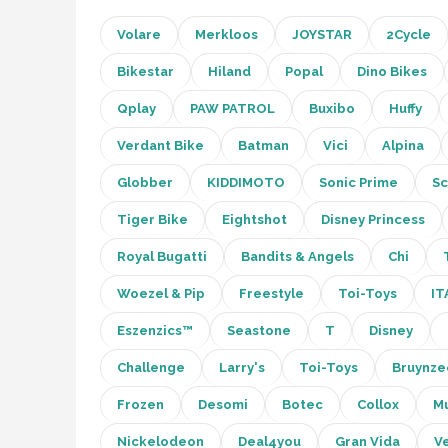
Volare
Merkloos
JOYSTAR
2Cycle
Mountainbikes
Bikestar
Hiland
Popal
Dino Bikes
Shop
Qplay
PAW PATROL
Buxibo
Huffy
POPULAIRE MERKEN
Verdant Bike
Batman
Vici
Alpina
Basil
Globber
KIDDIMOTO
Sonic Prime
Sc
Volare
Tiger Bike
Eightshot
Disney Princess
ABUS
Royal Bugatti
Bandits & Angels
Chi
Woezel & Pip
Freestyle
Toi-Toys
IT
AXA
Eszenzics™
Seastone
T
Disney
New Looxs
Challenge
Larry's
Toi-Toys
Bruynze
BBB Cycling
Frozen
Desomi
Botec
Collox
Mu
Nickelodeon
Deal4you
Gran Vida
Ve