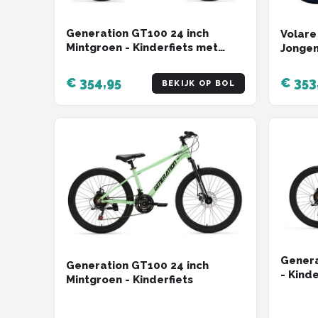
Generation GT100 24 inch
Volare
Mintgroen - Kinderfiets met
Jongens
Spatborden
- 3 Ve
€ 354,95
€ 353
BEKIJK OP BOL
Genera
Generation GT100 24 inch
- Kinde
Mintgroen - Kinderfiets