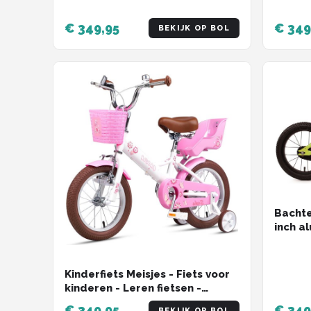
€ 349,95
€ 349
BEKIJK OP BOL
Bachte
inch a
Kinderfiets Meisjes - Fiets voor
kinderen - Leren fietsen -
Inclusief poppenstoel - 14 inch -
€ 349,95
€ 349
BEKIJK OP BOL