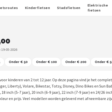
Elektrische
ietsroutes
Kinderfietsen
Stadsfietsen
fietsen
,00
 19-05-2026
5
Onder € 50
Onder € 100
Onder € 200
Onder € 5
 voor kinderen van 2 tot 12 jaar. Op deze pagina vind je het compl
r, Liberty), Volare, Bikestar, Totsy, Disney, Dino Bikes en Sun Baby
), 18 inch (5-7 jaar), 20 inch (6-9 jaar), 22 inch (7-9 jaar) en 24/26 i
kleur en prijs. Veel modellen worden geleverd met afneembare zijw