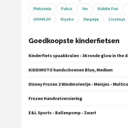
Schwalbe
Pinkzonix
Fubzz
Yar
Kiddie Fun
Voltano
AIYAPLAY
Kiyoko
Darpeje
Licotoys
Shimano
Goedkoopste kinderfietsen
Cortina
Kinderfiets spaakkralen - 36 ronde glow in the d
Alle merken →
KIDDIMOTO handschoenen Blue, Medium
Disney Frozen 2 Windmolentje - Meisjes - Multic
Frozen Handvatversiering
E&L Sports - Ballenpomp - Zwart