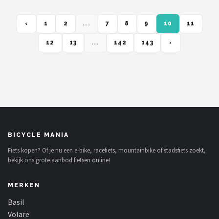
‹
1
2
...
7
8
9
10
11
12
13
...
142
143
›
BICYCLE MANIA
Fiets kopen? Of je nu een e-bike, racefiets, mountainbike of stadsfiets zoekt,
bekijk ons grote aanbod fietsen online!
MERKEN
Basil
Volare