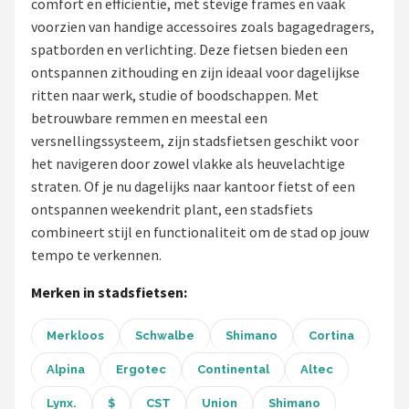
comfort en efficiëntie, met stevige frames en vaak
voorzien van handige accessoires zoals bagagedragers,
Mountainbikes
spatborden en verlichting. Deze fietsen bieden een
ontspannen zithouding en zijn ideaal voor dagelijkse
Shop
ritten naar werk, studie of boodschappen. Met
POPULAIRE MERKEN
betrouwbare remmen en meestal een
versnellingssysteem, zijn stadsfietsen geschikt voor
Basil
het navigeren door zowel vlakke als heuvelachtige
straten. Of je nu dagelijks naar kantoor fietst of een
Volare
ontspannen weekendrit plant, een stadsfiets
combineert stijl en functionaliteit om de stad op jouw
ABUS
tempo te verkennen.
AXA
Merken in stadsfietsen:
New Looxs
Merkloos
Schwalbe
Shimano
Cortina
BBB Cycling
Alpina
Ergotec
Continental
Altec
Lynx.
$
CST
Union
Shimano