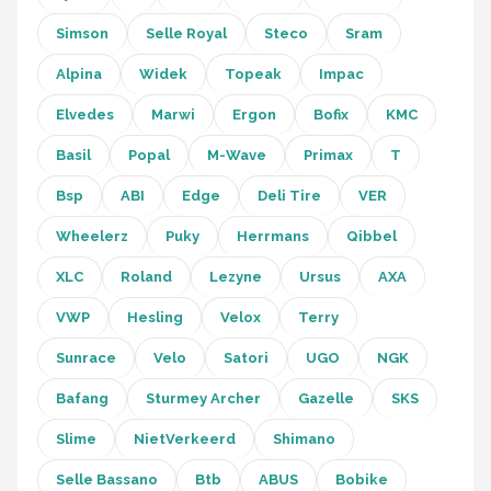
Schwalbe
Simson
Selle Royal
Steco
Sram
Voltano
Alpina
Widek
Topeak
Impac
Shimano
Elvedes
Marwi
Ergon
Bofix
KMC
Basil
Popal
M-Wave
Primax
T
Cortina
Bsp
ABI
Edge
Deli Tire
VER
Alle merken →
Wheelerz
Puky
Herrmans
Qibbel
XLC
Roland
Lezyne
Ursus
AXA
VWP
Hesling
Velox
Terry
Sunrace
Velo
Satori
UGO
NGK
Bafang
Sturmey Archer
Gazelle
SKS
Slime
NietVerkeerd
Shimano
Selle Bassano
Btb
ABUS
Bobike