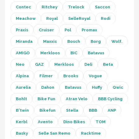
Contec
Ritchey
Trelock
Saccon
Meachow
Royal
SelleRoyal
Rodi
Praxis
Cruiser
Pol
Promax
Miranda
Maxxis
Bosch
Borg
Wolf.
AMIGO
Merkloos
BIC
Batavus
Neo
GAZ
Merkloos
Deli
Beta
Alpina
Filmer
Brooks
Vogue
Aurelia
Dahon
Batavus
Huffy
Qwic
Bohlt
Bike Fun
Atran Velo
BBB Cycling
B'twin
Bikefun
Stella
BBB
ANP
Kerbl
Avento
Dino Bikes
TOM
Basky
Selle San Remo
Racktime