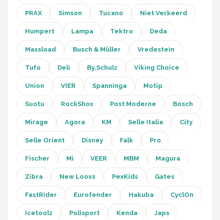
PRAX
Simson
Tucano
Niet Verkeerd
Humpert
Lampa
Tektro
Deda
Massload
Busch & Müller
Vredestein
Tufo
Deli
By,Schulz
Viking Choice
Union
VIER
Spanninga
Motip
Suotu
RockShox
Post Moderne
Bosch
Mirage
Agora
KM
Selle Italia
City
Selle Orient
Disney
Falk
Pro
Fischer
Mi
VEER
MBM
Magura
Zibra
New Looxs
PexKids
Gates
FastRider
Eurofender
Hakuba
CyclOn
Icetoolz
Polisport
Kenda
Japs