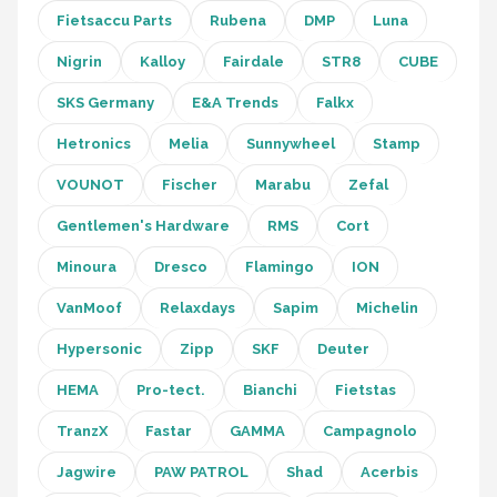
Fietsaccu Parts
Rubena
DMP
Luna
Nigrin
Kalloy
Fairdale
STR8
CUBE
SKS Germany
E&A Trends
Falkx
Hetronics
Melia
Sunnywheel
Stamp
VOUNOT
Fischer
Marabu
Zefal
Gentlemen's Hardware
RMS
Cort
Minoura
Dresco
Flamingo
ION
VanMoof
Relaxdays
Sapim
Michelin
Hypersonic
Zipp
SKF
Deuter
HEMA
Pro-tect.
Bianchi
Fietstas
TranzX
Fastar
GAMMA
Campagnolo
Jagwire
PAW PATROL
Shad
Acerbis