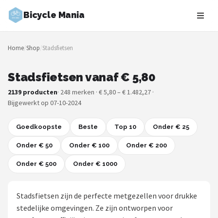
Bicycle Mania
Zoeken
Home
/
Shop
/
Stadsfietsen
NAVIGATIE
Shop
Stadsfietsen vanaf € 5,80
2139 producten
· 248 merken · € 5,80 – € 1.482,27 ·
Merken
Bijgewerkt op 07-10-2024
Blog
Goedkoopste
Beste
Top 10
Onder € 25
Fietsroutes
Onder € 50
Onder € 100
Onder € 200
Onder € 500
Kinderfietsen
Onder € 1000
Stadsfietsen
Stadsfietsen zijn de perfecte metgezellen voor drukke
stedelijke omgevingen. Ze zijn ontworpen voor
Elektrische fietsen