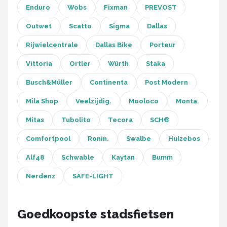
Enduro
Wobs
Fixman
PREVOST
Outwet
Scatto
Sigma
Dallas
Rijwielcentrale
Dallas Bike
Porteur
Vittoria
Ortler
Würth
Staka
Busch&Müller
Continenta
Post Modern
Mila Shop
Veelzijdig.
Mooloco
Monta.
Mitas
Tubolito
Tecora
SCH®
Comfortpool
Ronin.
Swalbe
Hulzebos
Alf48
Schwable
Kaytan
Bumm
Nerdenz
SAFE-LIGHT
Goedkoopste stadsfietsen