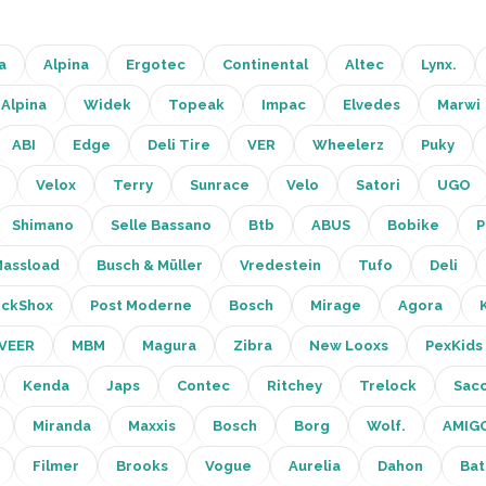
a
Alpina
Ergotec
Continental
Altec
Lynx.
Alpina
Widek
Topeak
Impac
Elvedes
Marwi
ABI
Edge
Deli Tire
VER
Wheelerz
Puky
Velox
Terry
Sunrace
Velo
Satori
UGO
Shimano
Selle Bassano
Btb
ABUS
Bobike
P
assload
Busch & Müller
Vredestein
Tufo
Deli
ckShox
Post Moderne
Bosch
Mirage
Agora
VEER
MBM
Magura
Zibra
New Looxs
PexKids
Kenda
Japs
Contec
Ritchey
Trelock
Sac
Miranda
Maxxis
Bosch
Borg
Wolf.
AMIG
Filmer
Brooks
Vogue
Aurelia
Dahon
Bat