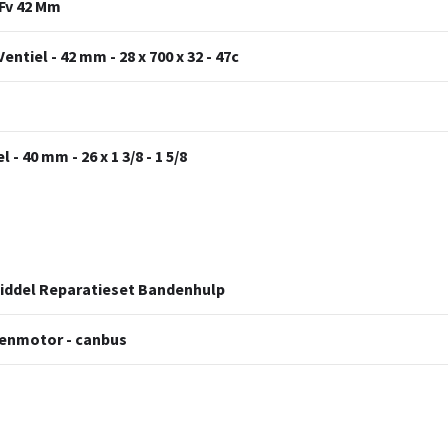
 Fv 42 Mm
ntiel - 42 mm - 28 x 700 x 32 - 47c
- 40 mm - 26 x 1 3/8 - 1 5/8
middel Reparatieset Bandenhulp
denmotor - canbus