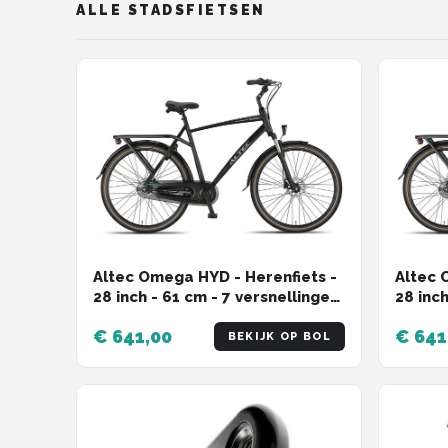
ALLE STADSFIETSEN
Altec Omega HYD - Herenfiets -
Altec 
28 inch - 61 cm - 7 versnellingen
28 inch
- Hydraulische Schijfrem -
- Hydr
€ 641,00
€ 641
Stadsfiets - Zwart
Stadsf
BEKIJK OP BOL