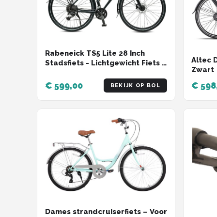
Rabeneick TS5 Lite 28 Inch
Altec 
Stadsfiets - Lichtgewicht Fiets -
Zwart
Shimano 9 Versnellingen -
Schijfremmen - 50cm Frame -
€ 599,00
€ 598
BEKIJK OP BOL
Voor Dames en Heren - Zwart
Dames strandcruiserfiets – Voor