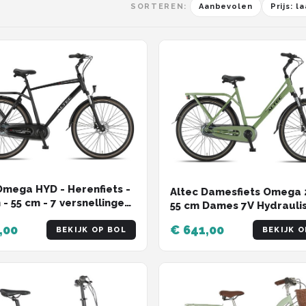
SORTEREN:
Aanbevolen
Prijs: 
Omega HYD - Herenfiets -
Altec Damesfiets Omega 
 - 55 cm - 7 versnellingen
55 cm Dames 7V Hydrauli
aulische Schijfrem -
schijfrem Groen
,00
€ 641,00
iets - Zwart
BEKIJK OP BOL
BEKIJK O