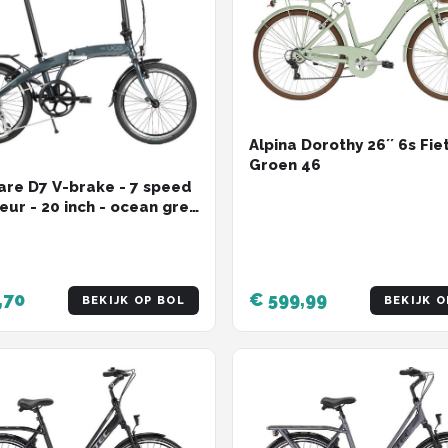
Alpina Dorothy 26´´ 6s Fie
Groen 46
re D7 V-brake - 7 speed
leur - 20 inch - ocean grey
ets
,70
€ 599,99
BEKIJK OP BOL
BEKIJK O