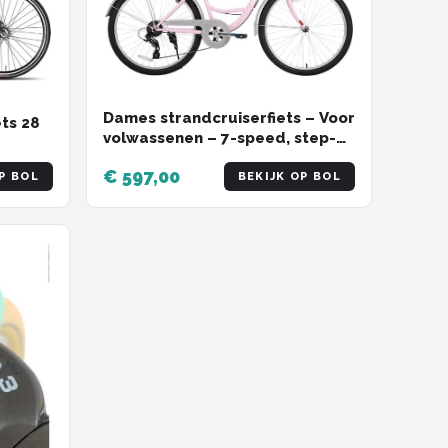
Dames strandcruiserfiets – Voor
ets 28
volwassenen – 7-speed, step-
through frame, bagagedrager –
€ 597,00
Roze, 66 cm
P BOL
BEKIJK OP BOL