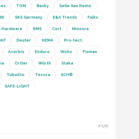
kes
TOM
Basky
Selle San Remo
BE
SKS Germany
E&A Trends
Falkx
s Hardware
RMS
Cort
Minoura
SKF
Deuter
HEMA
Pro-tect.
Acerbis
Enduro
Wobs
Fixman
ia
Ortler
Würth
Staka
Tubolito
Tecora
SCH®
SAFE-LIGHT
€ 5,80