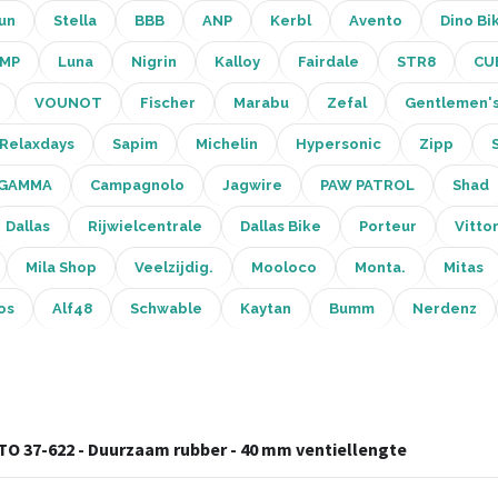
un
Stella
BBB
ANP
Kerbl
Avento
Dino Bi
MP
Luna
Nigrin
Kalloy
Fairdale
STR8
CU
VOUNOT
Fischer
Marabu
Zefal
Gentlemen'
Relaxdays
Sapim
Michelin
Hypersonic
Zipp
GAMMA
Campagnolo
Jagwire
PAW PATROL
Shad
Dallas
Rijwielcentrale
Dallas Bike
Porteur
Vittor
Mila Shop
Veelzijdig.
Mooloco
Monta.
Mitas
os
Alf48
Schwable
Kaytan
Bumm
Nerdenz
RTO 37-622 - Duurzaam rubber - 40 mm ventiellengte