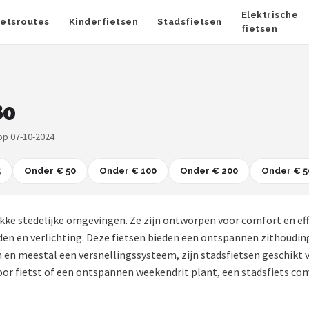
Elektrische
ietsroutes
Kinderfietsen
Stadsfietsen
fietsen
80
op 07-10-2024
5
Onder € 50
Onder € 100
Onder € 200
Onder € 5
kke stedelijke omgevingen. Ze zijn ontworpen voor comfort en eff
n en verlichting. Deze fietsen bieden een ontspannen zithouding e
n meestal een versnellingssysteem, zijn stadsfietsen geschikt v
toor fietst of een ontspannen weekendrit plant, een stadsfiets com