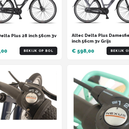
Altec Delta Plus Damesfi
Delta Plus 28 inch 56cm 3v
inch 56cm 3v Grijs
,00
€ 598,00
BEKIJK OP BOL
BEKIJK O