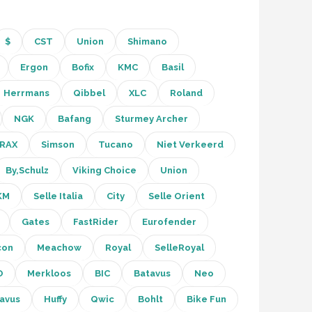
$
CST
Union
Shimano
Ergon
Bofix
KMC
Basil
Herrmans
Qibbel
XLC
Roland
NGK
Bafang
Sturmey Archer
RAX
Simson
Tucano
Niet Verkeerd
By,Schulz
Viking Choice
Union
KM
Selle Italia
City
Selle Orient
Gates
FastRider
Eurofender
con
Meachow
Royal
SelleRoyal
O
Merkloos
BIC
Batavus
Neo
avus
Huffy
Qwic
Bohlt
Bike Fun