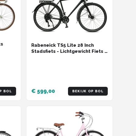
ts
Rabeneick TS5 Lite 28 Inch
Stadsfiets - Lichtgewicht Fiets -
Shimano 9 Versnellingen -
Schijfremmen - 55 cm Frame -
Voor Dames en Heren - Zwart
€ 599,00
P BOL
BEKIJK OP BOL