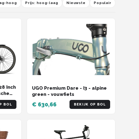
laag-hoog
Prijs: hoog-laag
Nieuwste
Populair
28 Inch
UGO Premium Dare - I3 - alpine
sche
green - vouwfiets
€ 630,66
P BOL
BEKIJK OP BOL