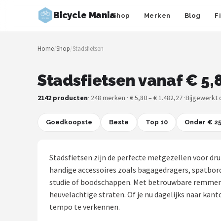
Bicycle Mania
Shop
Merken
Blog
F
Zoeken
Home
/
Shop
/
Stadsfietsen
NAVIGATIE
Shop
Stadsfietsen vanaf € 5,
Merken
2142 producten
· 248 merken · € 5,80 – € 1.482,27 ·
Bijgewerkt 
Blog
Goedkoopste
Beste
Top 10
Onder € 2
Fietsroutes
Stadsfietsen zijn de perfecte metgezellen voor dru
Kinderfietsen
handige accessoires zoals bagagedragers, spatborde
studie of boodschappen. Met betrouwbare remmen e
Stadsfietsen
heuvelachtige straten. Of je nu dagelijks naar kan
tempo te verkennen.
Elektrische fietsen