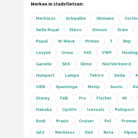
Merken in stadsfietsen:
Mountainbikes
Merkloos
Schwalbe
Shimano
Cortin
Shop
Selle Royal
Steco
Simson
Sram
POPULAIRE MERKEN
Popal
M-Wave
Primax
T
Bsp
Basil
Lezyne
Ursus
AXA
VWP
Hesling
Volare
Gazelle
SKS
Slime
NietVerkeerd
Humpert
Lampa
Tektro
Deda
M
ABUS
VIER
Spanninga
Motip
Suotu
Ro
AXA
Disney
Falk
Pro
Fischer
Mi
New Looxs
Hakuba
CyclOn
Icetoolz
Polisport
Rodi
Praxis
Cruiser
Pol
Promax
BBB Cycling
GAZ
Merkloos
Deli
Beta
Alpina