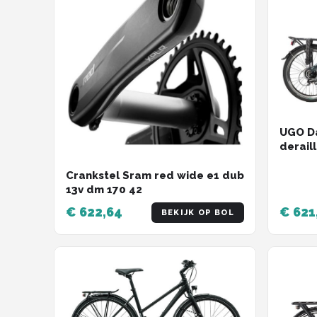
UGO Da
derail
Vouwfi
Crankstel Sram red wide e1 dub
13v dm 170 42
€ 622,64
€ 621
BEKIJK OP BOL