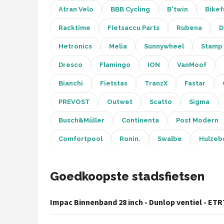
Schwalbe
Atran Velo
BBB Cycling
B'twin
Bikef
Voltano
Racktime
Fietsaccu Parts
Rubena
D
Hetronics
Melia
Sunnywheel
Stamp
Shimano
Dresco
Flamingo
ION
VanMoof
Cortina
Bianchi
Fietstas
TranzX
Fastar
Alle merken →
PREVOST
Outwet
Scatto
Sigma
Busch&Müller
Continenta
Post Modern
Comfortpool
Ronin.
Swalbe
Hulzeb
Goedkoopste stadsfietsen
Impac Binnenband 28 inch - Dunlop ventiel - ET